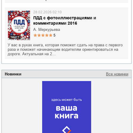
28.02.2026 02:10
ПДД с фотоиллюстрациями и
комментариями 2016
А. Меркурьева
5
текст
У вас в руках книга, которая поможет сдать на права с первого
раза и поможет начинающим водителям ориентироваться на
дороге. Актуальная на 2…
Новинки
Все новинки
Забытая земля
Новоросии: о
Руки моей не
судьбе
отпускай
Кировоградской
области