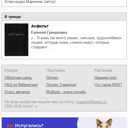
Александра
Маринина
(автор)
В тренде
Асфальт
Евгений Гришковец
«…Я знаю так много умных, сильных, трудолюбивых
людей, которые очень сложно живут, которые
страдают …
Разное
Партнеры
Рассылки
Обратная связь
Литрес
Новинки книг
FAQ по библиотеке
Литрес Самиздат
Что такое RSS?
Стать автором
MyBook - книги онлайн
По всем вопросам пишите нам на почту:
support@bookz.ru
2003-2026 bookZ.ru