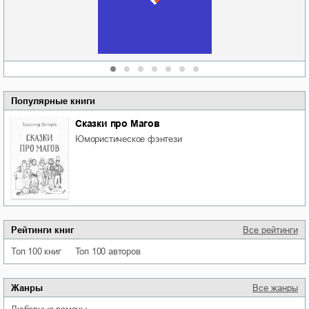
атьяна Александровна
Алюшина
Сергей Николаевич
Сидоренко
Популярные книги
Сказки про Магов
юмористическое фэнтези
Рейтинги книг
Все рейтинги
Топ 100 книг
Топ 100 авторов
Жанры
Все жанры