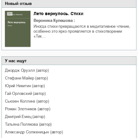
Новый отзыв
Лето вернулось. Стихи
Вероника Кулешова
:
Иногда стихи превращаются в медитативное чтение,
особенно это ярко проявляется в стихотворении
«Тих…
У нас ищут
Джордж
Оруэлл
(автор)
Стефани
Майер
(автор)
Юрий
Никитин
(автор)
Гай
Орловский
(автор)
Сьюзен
Коллинз
(автор)
Роман
Злотников
(автор)
Дмитрий
Емец
(автор)
Татьяна
Полякова
(автор)
Александр
Солженицын
(автор)