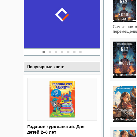
Забытая зем
пускай
о судьбе Ки
обл
а Алюшина
аудио
Сергей Никола
Самые насто
перемещения
Популярные книги
текст
текст
Годовой курс занятий. Для
детей 2–3 лет