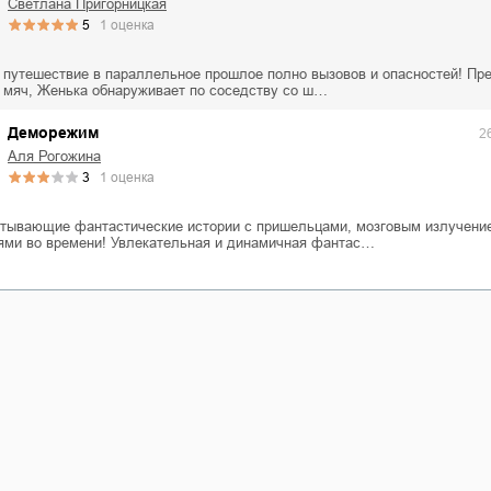
Светлана Пригорницкая
5
1
оценка
 путешествие в параллельное прошлое полно вызовов и опасностей! Пр
 мяч, Женька обнаруживает по соседству со ш…
Деморежим
2
Аля Рогожина
3
1
оценка
тывающие фантастические истории с пришельцами, мозговым излучени
ми во времени! Увлекательная и динамичная фантас…