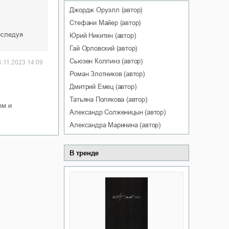
Джордж
Оруэлл
(автор)
Стефани
Майер
(автор)
еследуя
Юрий
Никитин
(автор)
Гай
Орловский
(автор)
Сьюзен
Коллинз
(автор)
6.11.2023 14:09
Роман
Злотников
(автор)
Дмитрий
Емец
(автор)
Татьяна
Полякова
(автор)
ем и
Александр
Солженицын
(автор)
Александра
Маринина
(автор)
В тренде