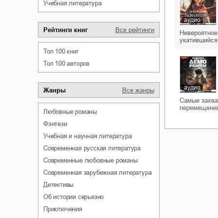
учебная литература
аудио
Рейтинги книг
Все рейтинги
Невероятное
укатившийся
Топ 100 книг
Топ 100 авторов
аудио
Жанры
Все жанры
Самые захва
перемещения
любовные романы
фэнтези
учебная и научная литература
современная русская литература
современные любовные романы
современная зарубежная литература
детективы
об истории серьезно
приключения