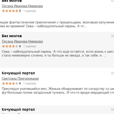
Без мозгов
0
ля Новоросии:
Забытая земля Новоросии:
Оксана Иванова-Неверова
ровоградской
о судьбе Кировоградской
Л
асти
области
5
1
оценка
евич Сидоренко
Сергей Николаевич Сидоренко
ящие фантастические приключения с пришельцами, мозговым излучени
ми во времени! Сева – наблюдательный парень. А чт…
Без мозгов
2
Оксана Иванова-Неверова
4
1
оценка
Сева – наблюдательный парень. А что ещё остаётся, если жизнь к шес
стала неимоверно сложна; и ты больше не звезда, а так себе; и …
Кочующий портал
3
Светлана Пригорницкая
4
1
оценка
Преследуя укатившийся мяч, Женька обнаруживает по соседству со ш
футбольным полем загадочный туннель. И что-то вроде мерцающей с
Кочующий портал
0