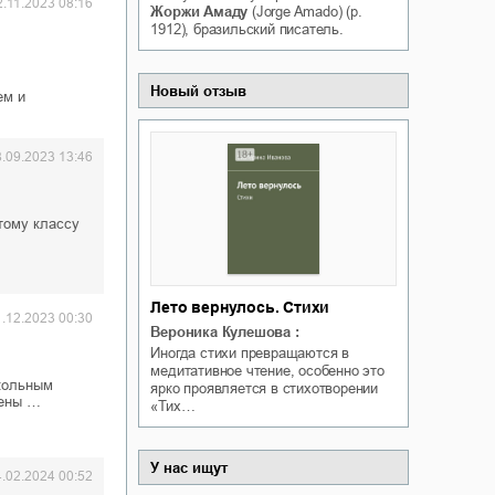
2.11.2023 08:16
Жоржи Амаду
(Jorge Amado) (р.
Белая ворона на факультете
ичный интерес
1912), бразильский писатель.
Теней
Ольга Вечная
Оксана Гринберга
Новый отзыв
ем и
8.09.2023 13:46
тому классу
Лето вернулось. Стихи
1.12.2023 00:30
Вероника Кулешова
:
Иногда стихи превращаются в
медитативное чтение, особенно это
кольным
ярко проявляется в стихотворении
тены …
«Тих…
У нас ищут
4.02.2024 00:52