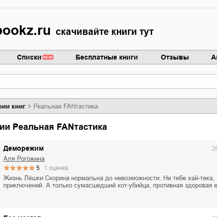
ookz.ru
скачивайте книги тут
Списки
Бесплатные книги
Отзывы
А
рии книг
Реальная FANтастика
рии Реальная FANтастика
Деморежим
2
Аля Рогожина
5
1
оценка
Жизнь Лёшки Скорина нормальна до невозможности. Ни тебе хай-тека, 
приключений. А только сумасшедший кот-убийца, противная здоровая