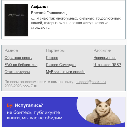
Асфальт
Евгений Гришковец
«…Я знаю так много умных, сильных, трудолюбивых
людей, которые очень сложно живут, которые
страдают …
Разное
Партнеры
Рассылки
Обратная связь
Литрес
Новинки книг
FAQ по библиотеке
Литрес Самиздат
Что такое RSS?
Стать автором
MyBook - книги онлайн
По всем вопросам пишите нам на почту:
support@bookz.ru
2003-2026 bookZ.ru