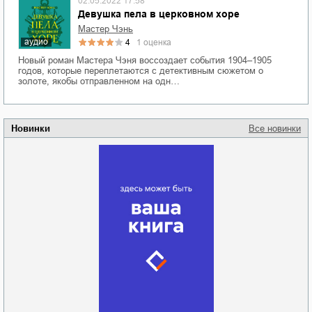
02.05.2022 17:58
Девушка пела в церковном хоре
Мастер Чэнь
аудио
4
1
оценка
Новый роман Мастера Чэня воссоздает события 1904–1905
годов, которые переплетаются с детективным сюжетом о
золоте, якобы отправленном на одн…
Новинки
Все новинки
Забытая земля
Новоросии: о
Руки моей не
судьбе
отпускай
Кировоградской
области
атьяна Александровна
Алюшина
Сергей Николаевич
Сидоренко