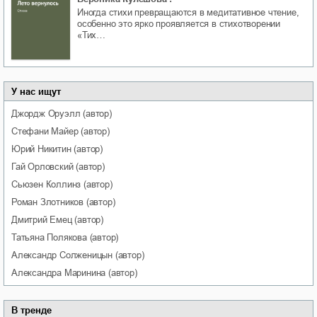
Иногда стихи превращаются в медитативное чтение,
особенно это ярко проявляется в стихотворении
«Тих…
У нас ищут
Джордж
Оруэлл
(автор)
Стефани
Майер
(автор)
Юрий
Никитин
(автор)
Гай
Орловский
(автор)
Сьюзен
Коллинз
(автор)
Роман
Злотников
(автор)
Дмитрий
Емец
(автор)
Татьяна
Полякова
(автор)
Александр
Солженицын
(автор)
Александра
Маринина
(автор)
В тренде