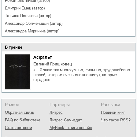
Роман
Злотников
(автор)
Дмитрий
Емец
(автор)
Татьяна
Полякова
(автор)
Александр
Солженицын
(автор)
Александра
Маринина
(автор)
В тренде
Асфальт
Евгений Гришковец
«…Я знаю так много умных, сильных, трудолюбивых
людей, которые очень сложно живут, которые
страдают …
Разное
Партнеры
Рассылки
Обратная связь
Литрес
Новинки книг
FAQ по библиотеке
Литрес Самиздат
Что такое RSS?
Стать автором
MyBook - книги онлайн