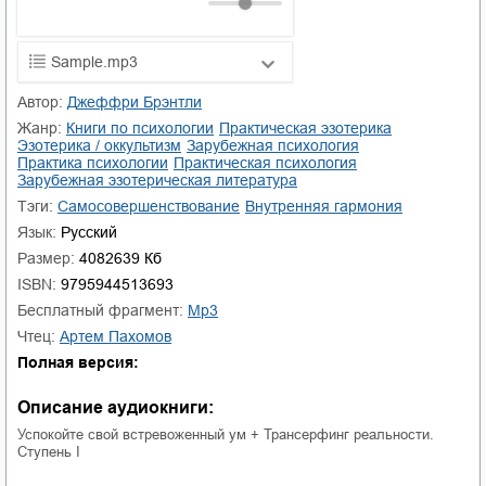
Sample.mp3
01.mp3
25:10
Автор:
Джеффри Брэнтли
Жанр:
книги по психологии
практическая эзотерика
02.mp3
20:50
эзотерика / оккультизм
зарубежная психология
практика психологии
практическая психология
03.mp3
14:00
зарубежная эзотерическая литература
Тэги:
самосовершенствование
внутренняя гармония
Язык:
Русский
Размер:
4082639 Кб
ISBN:
9795944513693
Бесплатный фрагмент:
mp3
Чтец:
Артем Пахомов
Полная версия:
Описание аудиокниги:
Успокойте свой встревоженный ум + Трансерфинг реальности.
Ступень I