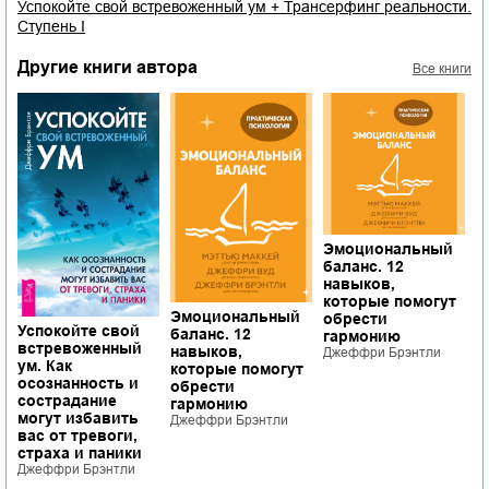
Успокойте свой встревоженный ум + Трансерфинг реальности.
Ступень I
Другие книги автора
Все книги
Эмоциональный
У
баланс. 12
в
навыков,
у
которые помогут
м
Эмоциональный
обрести
р
Успокойте свой
баланс. 12
гармонию
с
встревоженный
навыков,
Джеффри Брэнтли
с
ум. Как
которые помогут
у
осознанность и
обрести
Д
сострадание
гармонию
могут избавить
Джеффри Брэнтли
вас от тревоги,
страха и паники
Джеффри Брэнтли