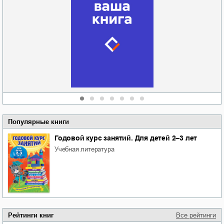
Забытая земля
Новоросии: о
Руки моей не
судьбе
отпускай
Кировоградской
области
атьяна Александровна
Алюшина
Сергей Николаевич
Сидоренко
Популярные книги
Годовой курс занятий. Для детей 2–3 лет
учебная литература
Рейтинги книг
Все рейтинги