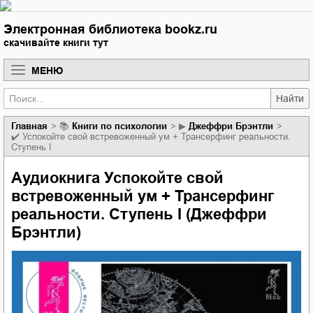
Электронная библиотека bookz.ru
скачивайте книги тут
МЕНЮ
Найти
Главная
📚
книги по психологии
▶
Джеффри Брэнтли
✔️
Успокойте свой встревоженный ум + Трансерфинг реальности.
Ступень I
Аудиокнига Успокойте свой
встревоженный ум + Трансерфинг
реальности. Ступень I (Джеффри
Брэнтли)