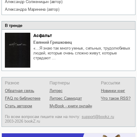
Александр
Солженицын
(автор)
Александра
Маринина
(автор)
В тренде
Асфальт
Евгений Гришковец
«…Я знаю так много умных, сильных, трудолюбивых
людей, которые очень сложно живут, которые
страдают …
Разное
Партнеры
Рассылки
Обратная связь
Литрес
Новинки книг
FAQ по библиотеке
Литрес Самиздат
Что такое RSS?
Стать автором
MyBook - книги онлайн
По всем вопросам пишите нам на почту:
support@bookz.ru
2003-2026 bookZ.ru