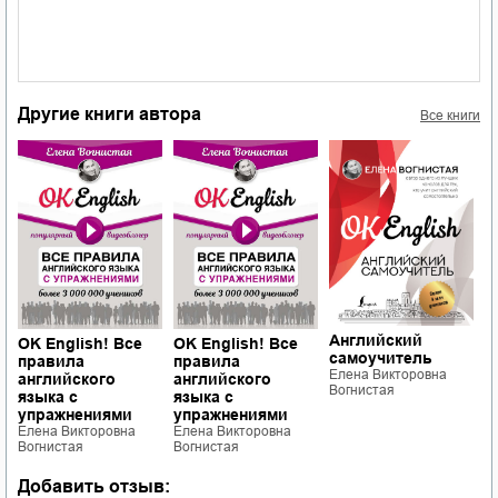
Другие книги автора
Все книги
Английский
А
OK English! Все
OK English! Все
самоучитель
с
правила
правила
Елена Викторовна
п
английского
английского
Вогнистая
Е
языка с
языка с
В
упражнениями
упражнениями
Елена Викторовна
Елена Викторовна
Вогнистая
Вогнистая
Добавить отзыв: