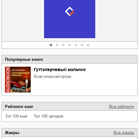
Руки моей не
судьбе
отпускай
Кировоградской
области
атьяна Александровна
Алюшина
Сергей Николаевич
Сидоренко
Популярные книги
Гуттаперчевый мальчик
классическая проза
Рейтинги книг
Все рейтинги
Топ 100 книг
Топ 100 авторов
Жанры
Все жанры