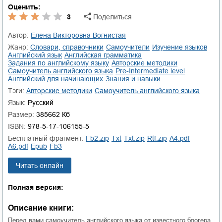
Оценить:
3
Поделиться
Автор:
Елена Викторовна Вогнистая
Жанр:
словари, справочники
самоучители
изучение языков
английский язык
английская грамматика
задания по английскому языку
авторские методики
самоучитель английского языка
Pre-Intermediate level
английский для начинающих
знания и навыки
Тэги:
авторские методики
самоучитель английского языка
Язык:
Русский
Размер:
385662 Кб
ISBN:
978-5-17-106155-5
Бесплатный фрагмент:
fb2.zip
txt
txt.zip
rtf.zip
a4.pdf
a6.pdf
epub
fb3
Читать онлайн
Полная версия:
Описание книги:
Перед вами самоучитель английского языка от известного блогера