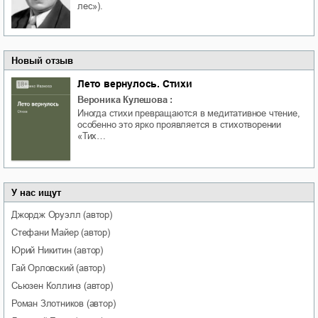
лес»).
Новый отзыв
Лето вернулось. Стихи
Вероника Кулешова
:
Иногда стихи превращаются в медитативное чтение,
особенно это ярко проявляется в стихотворении
«Тих…
У нас ищут
Джордж
Оруэлл
(автор)
Стефани
Майер
(автор)
Юрий
Никитин
(автор)
Гай
Орловский
(автор)
Сьюзен
Коллинз
(автор)
Роман
Злотников
(автор)