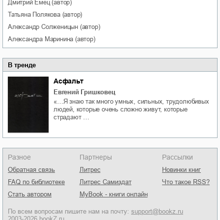
Дмитрий
Емец
(автор)
Татьяна
Полякова
(автор)
Александр
Солженицын
(автор)
Александра
Маринина
(автор)
В тренде
Асфальт
Евгений Гришковец
«…Я знаю так много умных, сильных, трудолюбивых
людей, которые очень сложно живут, которые
страдают …
Разное
Партнеры
Рассылки
Обратная связь
Литрес
Новинки книг
FAQ по библиотеке
Литрес Самиздат
Что такое RSS?
Стать автором
MyBook - книги онлайн
По всем вопросам пишите нам на почту:
support@bookz.ru
2003-2026 bookZ.ru