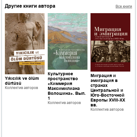
Другие книги автора
Все книги
Культурное
П
Миграция и
Yıkıcılık ve ölüm
пространство
б
эмиграция в
dürtüsü
«Киммерия
к
странах
Коллектив авторов
Максимилиана
э
Центральной и
Волошина». Вып.
с
Юго-Восточной
1
ф
Европы XVIII-XX
Коллектив авторов
ч
вв.
Р
Коллектив авторов
Б
Ш
о
с
К