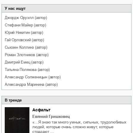
У нас ищут
Джордж
Оруэлл
(автор)
Стефани
Майер
(автор)
Юрий
Никитин
(автор)
Гай
Орловский
(автор)
Сьюзен
Коллинз
(автор)
Роман
Злотников
(автор)
Дмитрий
Емец
(автор)
Татьяна
Полякова
(автор)
Александр
Солженицын
(автор)
Александра
Маринина
(автор)
В тренде
Асфальт
Евгений Гришковец
«…Я знаю так много умных, сильных, трудолюбивых
людей, которые очень сложно живут, которые
страдают …