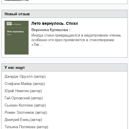
Новый отзыв
Лето вернулось. Стихи
Вероника Кулешова
:
Иногда стихи превращаются в медитативное чтение,
особенно это ярко проявляется в стихотворении
«Тих…
У нас ищут
Джордж
Оруэлл
(автор)
Стефани
Майер
(автор)
Юрий
Никитин
(автор)
Гай
Орловский
(автор)
Сьюзен
Коллинз
(автор)
Роман
Злотников
(автор)
Дмитрий
Емец
(автор)
Татьяна
Полякова
(автор)