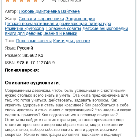
Автор:
Любовь Дмитриевна Вайткене
Жанр:
словари, справочники
энциклопедии
детская познавательная и развивающая литература
развитие кругозора
полезные советы
детские энциклопедии
книги для девочек
знания и навыки
Тэги:
полезные советы
книги для девочек
Язык:
Русский
Размер:
385662 Кб
ISBN:
978-5-17-112745-9
Полная версия:
Описание аудиокниги:
Современным девочкам, чтобы быть успешными и счастливыми,
нужно столько всего знать и уметь. Эта книга предназначена для
тех, кто готов учиться, действовать, задавать вопросы. Как
укрепить здоровье и стать еще красивее? Как разобраться в себе,
своих чувствах и отношениях с окружающими? Что надеть и какую
сделать прическу? Как подготовиться к первому свиданию?
Ответы вы найдете на этих страницах, а также прочитаете еще
много интересного о здоровом образе жизни, моде, психологии
сверстников, выборе собственного стиля и других девичьих
секретах. Яркие иллюстрации дополнят подсказки и поднимут