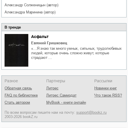
Александр
Солженицын
(автор)
Александра
Маринина
(автор)
В тренде
Асфальт
Евгений Гришковец
«…Я знаю так много умных, сильных, трудолюбивых
людей, которые очень сложно живут, которые
страдают …
Разное
Партнеры
Рассылки
Обратная связь
Литрес
Новинки книг
FAQ по библиотеке
Литрес Самиздат
Что такое RSS?
Стать автором
MyBook - книги онлайн
По всем вопросам пишите нам на почту:
support@bookz.ru
2003-2026 bookZ.ru