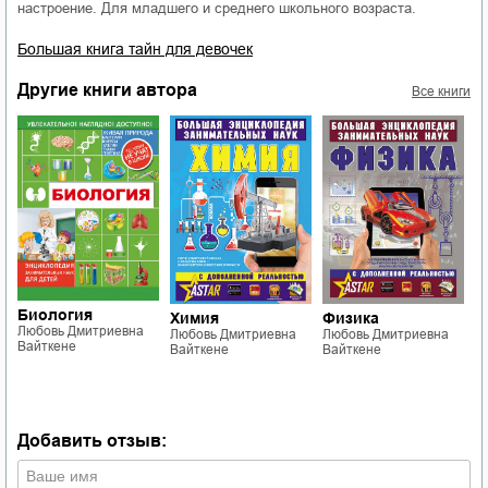
настроение. Для младшего и среднего школьного возраста.
Большая книга тайн для девочек
Другие книги автора
Все книги
Биология
Химия
Физика
З
Любовь Дмитриевна
Любовь Дмитриевна
Любовь Дмитриевна
н
Вайткене
Вайткене
Вайткене
у
э
Л
В
Добавить отзыв: