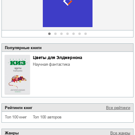
области
атьяна Александровна
Алюшина
Сергей Николаевич
Сидоренко
Популярные книги
Цветы для Элджернона
научная фантастика
Рейтинги книг
Все рейтинги
Топ 100 книг
Топ 100 авторов
Жанры
Все жанры