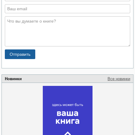
Новинки
Все новинки
Забытая земля
Новоросии: о
Руки моей не
судьбе
отпускай
Кировоградской