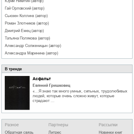
Юрий
Никитин
(автор)
Гай
Орловский
(автор)
Сьюзен
Коллинз
(автор)
Роман
Злотников
(автор)
Дмитрий
Емец
(автор)
Татьяна
Полякова
(автор)
Александр
Солженицын
(автор)
Александра
Маринина
(автор)
В тренде
Асфальт
Евгений Гришковец
«…Я знаю так много умных, сильных, трудолюбивых
людей, которые очень сложно живут, которые
страдают …
Разное
Партнеры
Рассылки
Обратная связь
Литрес
Новинки книг