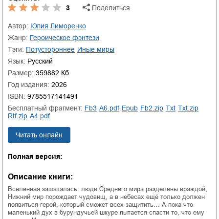
3
Поделиться
Автор:
Юлия Лиморенко
Жанр:
героическое фэнтези
Тэги:
потустороннее
иные миры
Язык:
Русский
Размер:
359882 Кб
Год издания:
2026
ISBN:
9785517141491
Бесплатный фрагмент:
fb3
a6.pdf
epub
fb2.zip
txt
txt.zip
rtf.zip
a4.pdf
Читать онлайн
Полная версия:
Описание книги:
Вселенная зашаталась: люди Среднего мира разделены враждой,
Нижний мир порождает чудовищ, а в небесах ещё только должен
появиться герой, который сможет всех защитить… А пока что
маленький дух в бурундучьей шкуре пытается спасти то, что ему