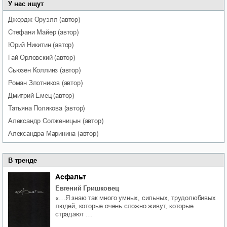
У нас ищут
Джордж
Оруэлл
(автор)
Стефани
Майер
(автор)
Юрий
Никитин
(автор)
Гай
Орловский
(автор)
Сьюзен
Коллинз
(автор)
Роман
Злотников
(автор)
Дмитрий
Емец
(автор)
Татьяна
Полякова
(автор)
Александр
Солженицын
(автор)
Александра
Маринина
(автор)
В тренде
Асфальт
Евгений Гришковец
«…Я знаю так много умных, сильных, трудолюбивых
людей, которые очень сложно живут, которые
страдают …