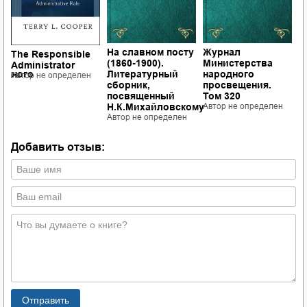
На славном посту
Журнал
И
The Responsible
(1860-1900).
Министерства
б
Administrator
енного
Литературный
народного
5
Автор не определен
1
сборник,
просвещения.
А
посвященный
Том 320
Н.К.Михайловскому
Автор не определен
Автор не определен
Добавить отзыв: