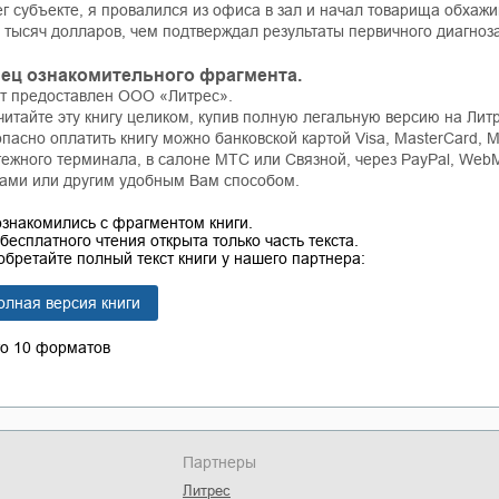
г субъекте, я провалился из офиса в зал и начал товарища обхаж
 тысяч долларов, чем подтверждал результаты первичного диагноз
ец ознакомительного фрагмента.
ст предоставлен ООО «Литрес».
итайте эту книгу целиком, купив полную легальную версию на Литр
пасно оплатить книгу можно банковской картой Visa, MasterCard, M
тежного терминала, в салоне МТС или Связной, через PayPal, Web
тами или другим удобным Вам способом.
ознакомились с фрагментом книги.
бесплатного чтения открыта только часть текста.
бретайте полный текст книги у нашего партнера:
олная версия книги
го 10 форматов
Партнеры
Литрес