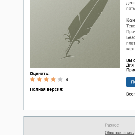
дене
пять
Кон
Тек
Проч
Безо
пла
кар
Вы 
Для 
Прио
Оценить:
4
П
Полная версия:
Все
Разное
Обратная связь