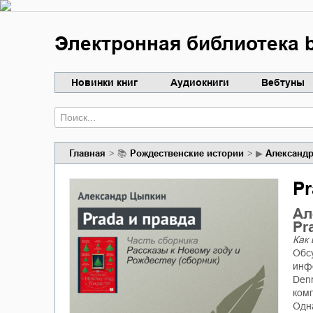
Электронная библиотека b
Новинки книг
Аудиокниги
Вебтуны
Главная
📚
рождественские истории
▶
Александ
Pr
Ал
Pr
Как
Обсу
инф
Denn
комп
Одн