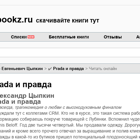
ookz.ru
скачивайте книги тут
Списки
Бесплатные книги
Отзывы
А
р Евгеньевич Цыпкин
✔️
Prada и правда
Читать онлайн
ada и правда
ександр Цыпкин
ada и правда
 всегда, трагикомедия о любви с высокодуховным финалом
ждали тут с коллегами CRM. Кто не в курсе, это такая система рабо
ормацию собираешь покруче товарищей с Лубянки. Вспомнил чудес
is Beloff. Год две тысячи четвертый. Мы продавали одежду. Дорог
аний и кроме всего прочего отвечал за выращивание и полив клие
ажды в какой-то из бутиков пришел потенциальный плодоносящий 