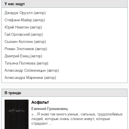
У нас ищут
Джордж
Оруэлл
(автор)
Стефани
Майер
(автор)
Юрий
Никитин
(автор)
Гай
Орловский
(автор)
Сьюзен
Коллинз
(автор)
Роман
Злотников
(автор)
Дмитрий
Емец
(автор)
Татьяна
Полякова
(автор)
Александр
Солженицын
(автор)
Александра
Маринина
(автор)
В тренде
Асфальт
Евгений Гришковец
«…Я знаю так много умных, сильных, трудолюбивых
людей, которые очень сложно живут, которые
страдают …