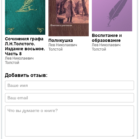
Воспитание и
И
Сочинения графа
образование
д
Поликушка
Л.Н.Толстого.
Лев Николаевич
б
Лев Николаевич
Издание восьмое.
Толстой
Толстой
Л
Часть 8
Т
Лев Николаевич
Толстой
Добавить отзыв: