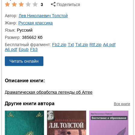
3
Поделиться
Автор:
Лев Николаевич Толстой
Жанр:
русская классика
Язык:
Русский
Размер:
385662 Кб
Бесплатный фрагмент:
fb2.zip
txt
txt.zip
rtf.zip
a4.pdf
a6.pdf
epub
fb3
Читать онлайн
Описание книги:
Драматическая обработка легенды об Аггее
Другие книги автора
Все книги