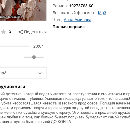
ля Новоросии:
Забытая земля Новоросии:
Размер:
19273768 Кб
ровоградской
о судьбе Кировоградской
Л
асти
области
Бесплатный фрагмент:
mp3
Чтец:
Анна Аминова
евич Сидоренко
Сергей Николаевич Сидоренко
Полная версия:
3
Поделиться
20:04
mp3
25:10
аудиокниги:
20:50
ий детектив, который ведет читателя от преступления к его истокам и п
орию от имени… убийцы. Успешная пиарщица узнает о том, что на свад
убита несостоявшаяся невеста известного продюсера. Полиция начинае
14:00
, а тем временем подруги героини одна за другой попадают в те жизнен
не меняют их судьбы в худшую сторону. Это повесть о преданной дружб
й любви и о том, как больно бывает получать бумеранг от самой судьб
ь книги: нужно быть сильной ДО КОНЦА.