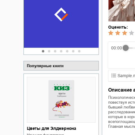
Забытая зем
пускай
о судьбе Ки
обл
а Алюшина
Сергей Никола
Оценить:
00:00
Популярные книги
Sample.
01.mp3
Описание 
02.mp3
Психологическ
повествуя ист
бывшей любви 
03.mp3
расследование
которые в кор
всепоглощающе
Главная мысл
Цветы для Элджернона