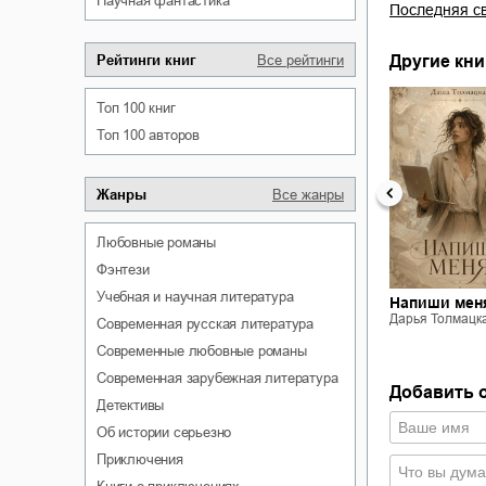
научная фантастика
Последняя св
Другие кни
Рейтинги книг
Все рейтинги
Топ 100 книг
Топ 100 авторов
Жанры
Все жанры
Целуй меня
любовные романы
насмерть
фэнтези
Дарья Толмацкая
учебная и научная литература
Этаж фавориток
еня
Напиши мен
Дарья Толмацкая
ь
Дарья Толмацк
современная русская литература
мацкая
современные любовные романы
современная зарубежная литература
Добавить 
детективы
об истории серьезно
приключения