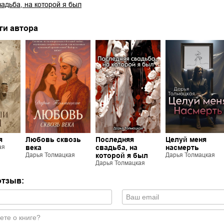
адьба, на которой я был
ги автора
я
Любовь сквозь
Последняя
Целуй меня
ая
века
свадьба, на
насмерть
Дарья Толмацкая
которой я был
Дарья Толмацкая
Дарья Толмацкая
отзыв: