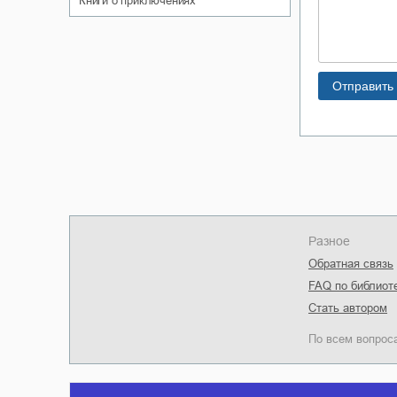
книги о приключениях
Разное
Обратная связь
FAQ по библиот
Стать автором
По всем вопрос