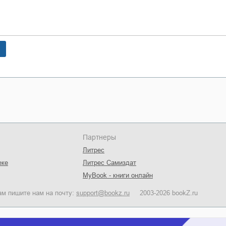
Партнеры
Литрес
еке
Литрес Самиздат
MyBook - книги онлайн
ам пишите нам на почту:
support@bookz.ru
2003-2026 bookZ.ru