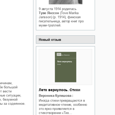
Белая ворона на факультете
ичный интерес
Теней
9 августа 1914
родилась
Туве Янссон
(Tove Marika
Ольга Вечная
Оксана Гринберга
Jansson) (р. 1914), финская
писательница, автор книг про
муми-троллей.
Новый отзыв
ричинам,
ьбе большой
Лето вернулось. Стихи
т вести
ные ситуации,
Вероника Кулешова
:
е, безумной
Иногда стихи превращаются в
ы за содеянное.
медитативное чтение, особенно
это ярко проявляется в
стихотворении «Тих…