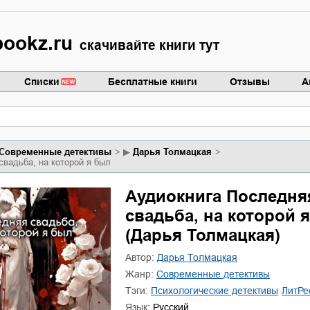
ookz.ru
скачивайте книги тут
Списки
Бесплатные книги
Отзывы
А
современные детективы
▶
Дарья Толмацкая
свадьба, на которой я был
Аудиокнига Последня
свадьба, на которой 
(Дарья Толмацкая)
Автор:
Дарья Толмацкая
Жанр:
современные детективы
Тэги:
психологические детективы
ЛитРе
Язык:
Русский