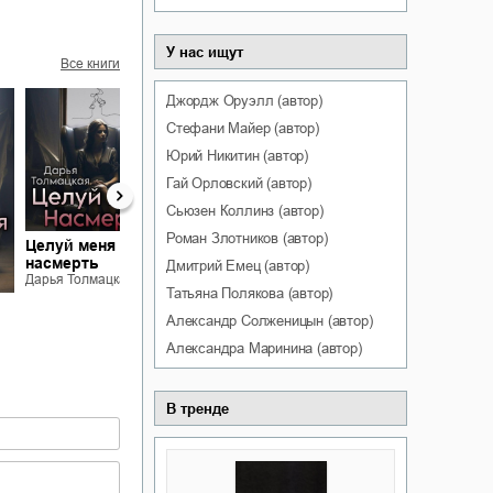
У нас ищут
Все книги
Джордж
Оруэлл
(автор)
Стефани
Майер
(автор)
Юрий
Никитин
(автор)
Гай
Орловский
(автор)
Сьюзен
Коллинз
(автор)
Роман
Злотников
(автор)
Целуй меня
насмерть
Дмитрий
Емец
(автор)
Дарья Толмацкая
Татьяна
Полякова
(автор)
Этаж фавориток
Напиши меня
Александр
Солженицын
(автор)
Дарья Толмацкая
Дарья Толмацкая
Александра
Маринина
(автор)
В тренде