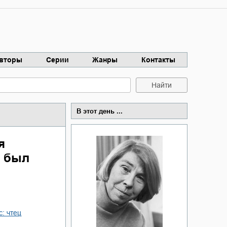
вторы
Серии
Жанры
Контакты
Найти
В этот день ...
я
я был
с: чтец