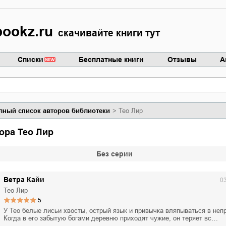
ookz.ru
скачивайте книги тут
Списки
Бесплатные книги
Отзывы
А
лный список авторов библиотеки
Тео Лир
тора Тео Лир
Без серии
Ветра Кайи
0
Тео Лир
5
У Тео белые лисьи хвосты, острый язык и привычка вляпываться в неп
Когда в его забытую богами деревню приходят чужие, он теряет вс…