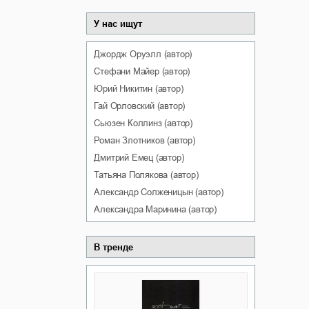
У нас ищут
Джордж
Оруэлл
(автор)
Стефани
Майер
(автор)
Юрий
Никитин
(автор)
Гай
Орловский
(автор)
Сьюзен
Коллинз
(автор)
Роман
Злотников
(автор)
Дмитрий
Емец
(автор)
Татьяна
Полякова
(автор)
Александр
Солженицын
(автор)
Александра
Маринина
(автор)
В тренде