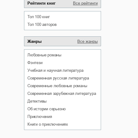
Рейтинги книг
Все рейтинги
Топ 100 книг
Топ 100 авторов
Жанры
Все жанры
любовные романы
фэнтези
учебная и научная литература
современная русская литература
современные любовные романы
современная зарубежная литература
детективы
об истории серьезно
приключения
книги о приключениях