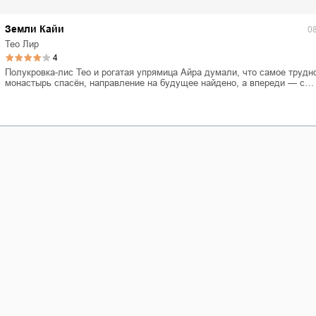
ля Новоросии:
Забытая земля Новоросии:
ровоградской
о судьбе Кировоградской
Л
Земли Кайи
асти
области
0
Тео Лир
евич Сидоренко
Сергей Николаевич Сидоренко
4
Полукровка-лис Тео и рогатая упрямица Айра думали, что самое трудн
монастырь спасён, направление на будущее найдено, а впереди — с…