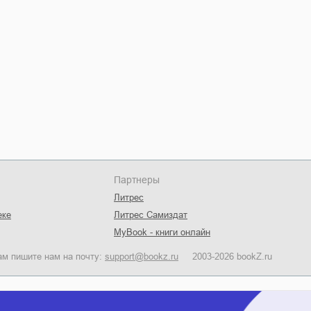
Партнеры
Литрес
еке
Литрес Самиздат
MyBook - книги онлайн
ам пишите нам на почту:
support@bookz.ru
2003-2026 bookZ.ru