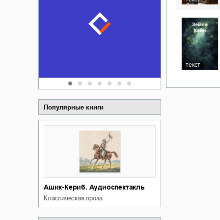
Забытая зем
пускай
о судьбе Ки
обл
а Алюшина
Сергей Никола
текст
Популярные книги
Ашик-Кериб. Аудиоспектакль
классическая проза