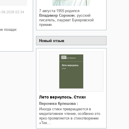
Белая ворона на факультете
ичный интерес
Теней
7 августа 1955
родился
8.06.2026 02:34
Ольга Вечная
Владимир Сорокин
, русский
Оксана Гринберга
писатель, лауреат Букеровской
премии.
ое позади:
Новый отзыв
Лето вернулось. Стихи
Вероника Кулешова
:
Иногда стихи превращаются в
медитативное чтение, особенно это
ярко проявляется в стихотворении
«Тих…