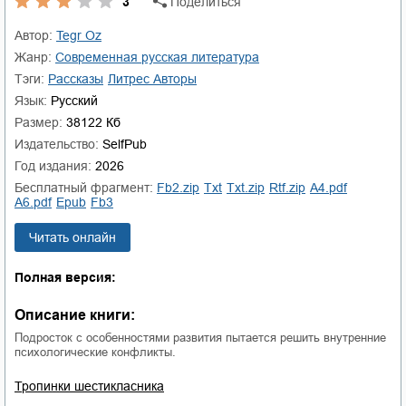
3
Поделиться
Автор:
Tegr Oz
Жанр:
современная русская литература
Тэги:
рассказы
Литрес Авторы
Язык:
Русский
Размер:
38122 Кб
Издательство:
SelfPub
Год издания:
2026
Бесплатный фрагмент:
fb2.zip
txt
txt.zip
rtf.zip
a4.pdf
a6.pdf
epub
fb3
Читать онлайн
Полная версия:
Описание книги:
Подросток с особенностями развития пытается решить внутренние
психологические конфликты.
Тропинки шестикласника