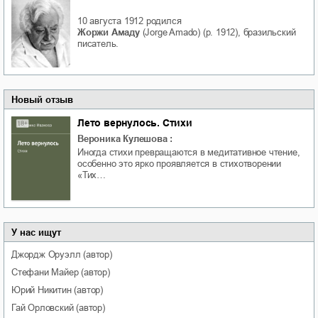
10 августа 1912
родился
Жоржи Амаду
(Jorge Amado) (р. 1912), бразильский
писатель.
Новый отзыв
Лето вернулось. Стихи
Вероника Кулешова
:
Иногда стихи превращаются в медитативное чтение,
особенно это ярко проявляется в стихотворении
«Тих…
У нас ищут
Джордж
Оруэлл
(автор)
Стефани
Майер
(автор)
Юрий
Никитин
(автор)
Гай
Орловский
(автор)