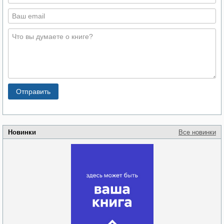
Новинки
Все новинки
Забытая земля
Новоросии: о
Руки моей не
судьбе
отпускай
Кировоградской