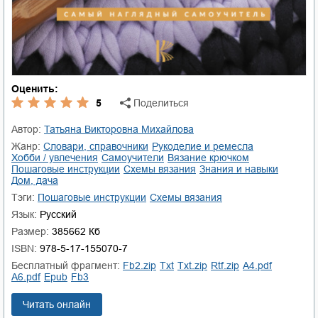
Оценить:
5
Поделиться
Автор:
Татьяна Викторовна Михайлова
Жанр:
словари, справочники
рукоделие и ремесла
хобби / увлечения
самоучители
вязание крючком
пошаговые инструкции
схемы вязания
знания и навыки
дом, дача
Тэги:
пошаговые инструкции
схемы вязания
Язык:
Русский
Размер:
385662 Кб
ISBN:
978-5-17-155070-7
Бесплатный фрагмент:
fb2.zip
txt
txt.zip
rtf.zip
a4.pdf
a6.pdf
epub
fb3
Читать онлайн