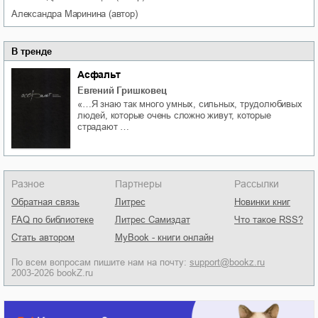
Александра
Маринина
(автор)
В тренде
Асфальт
Евгений Гришковец
«…Я знаю так много умных, сильных, трудолюбивых
людей, которые очень сложно живут, которые
страдают …
Разное
Партнеры
Рассылки
Обратная связь
Литрес
Новинки книг
FAQ по библиотеке
Литрес Самиздат
Что такое RSS?
Стать автором
MyBook - книги онлайн
По всем вопросам пишите нам на почту:
support@bookz.ru
2003-2026 bookZ.ru