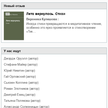
Новый отзыв
Лето вернулось. Стихи
Вероника Кулешова
:
Иногда стихи превращаются в медитативное чтение,
особенно это ярко проявляется в стихотворении
«Тих…
У нас ищут
Джордж
Оруэлл
(автор)
Стефани
Майер
(автор)
Юрий
Никитин
(автор)
Гай
Орловский
(автор)
Сьюзен
Коллинз
(автор)
Роман
Злотников
(автор)
Дмитрий
Емец
(автор)
Татьяна
Полякова
(автор)
Александр
Солженицын
(автор)