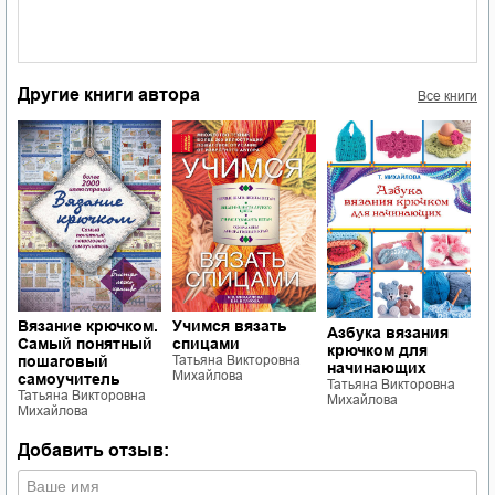
Другие книги автора
Все книги
В
.
Вязание крючком.
Учимся вязать
Азбука вязания
и
Самый понятный
спицами
крючком для
Т
пошаговый
Татьяна Викторовна
начинающих
М
Михайлова
самоучитель
Татьяна Викторовна
Татьяна Викторовна
Михайлова
Михайлова
Добавить отзыв: