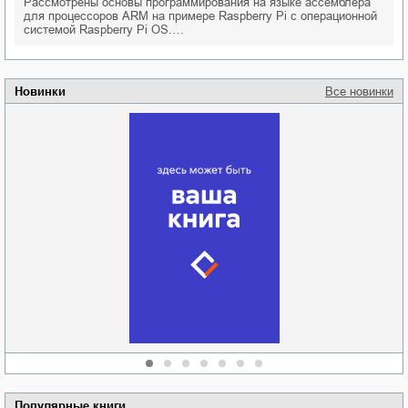
Рассмотрены основы программирования на языке ассемблера
для процессоров ARM на примере Raspberry Pi с операционной
системой Raspberry Pi OS.…
Новинки
Все новинки
Забытая земля
Новоросии: о
Руки моей не
судьбе
отпускай
Кировоградской
области
атьяна Александровна
Алюшина
Сергей Николаевич
Сидоренко
Популярные книги