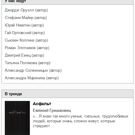
У нас ищут
Джордж
Оруэлл
(автор)
Стефани
Майер
(автор)
Юрий
Никитин
(автор)
Гай
Орловский
(автор)
Сьюзен
Коллинз
(автор)
Роман
Злотников
(автор)
Дмитрий
Емец
(автор)
Татьяна
Полякова
(автор)
Александр
Солженицын
(автор)
Александра
Маринина
(автор)
В тренде
Асфальт
Евгений Гришковец
«…Я знаю так много умных, сильных, трудолюбивых
людей, которые очень сложно живут, которые
страдают …