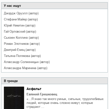
У нас ищут
Джордж
Оруэлл
(автор)
Стефани
Майер
(автор)
Юрий
Никитин
(автор)
Гай
Орловский
(автор)
Сьюзен
Коллинз
(автор)
Роман
Злотников
(автор)
Дмитрий
Емец
(автор)
Татьяна
Полякова
(автор)
Александр
Солженицын
(автор)
Александра
Маринина
(автор)
В тренде
Асфальт
Евгений Гришковец
«…Я знаю так много умных, сильных, трудолюбивых
людей, которые очень сложно живут, которые
страдают …