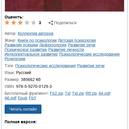
Оценить:
3
Поделиться
Автор:
Коллектив авторов
Жанр:
книги по психологии
детская психология
развитие психики
дефектология
развитие речи
психическое развитие
развитие личности
интеллектуальное развитие
психологические исследования
родителям
Тэги:
психологические исследования
развитие речи
Язык:
Русский
Размер:
385662 Кб
ISBN:
978-5-9270-0129-3
Бесплатный фрагмент:
fb2.zip
txt
txt.zip
rtf.zip
a4.pdf
a6.pdf
epub
fb3
Читать онлайн
Полная версия: