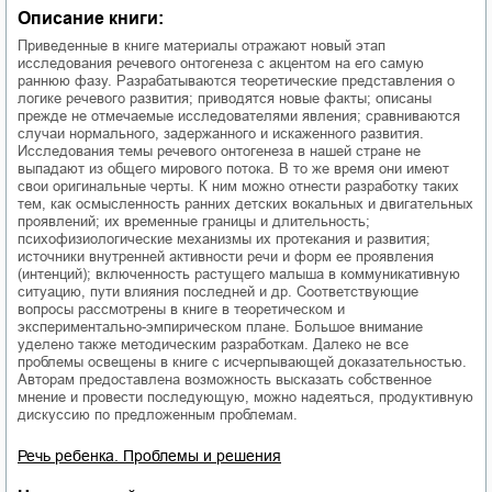
Описание книги:
Приведенные в книге материалы отражают новый этап
исследования речевого онтогенеза с акцентом на его самую
раннюю фазу. Разрабатываются теоретические представления о
логике речевого развития; приводятся новые факты; описаны
прежде не отмечаемые исследователями явления; сравниваются
случаи нормального, задержанного и искаженного развития.
Исследования темы речевого онтогенеза в нашей стране не
выпадают из общего мирового потока. В то же время они имеют
свои оригинальные черты. К ним можно отнести разработку таких
тем, как осмысленность ранних детских вокальных и двигательных
проявлений; их временные границы и длительность;
психофизиологические механизмы их протекания и развития;
источники внутренней активности речи и форм ее проявления
(интенций); включенность растущего малыша в коммуникативную
ситуацию, пути влияния последней и др. Соответствующие
вопросы рассмотрены в книге в теоретическом и
экспериментально-эмпирическом плане. Большое внимание
уделено также методическим разработкам. Далеко не все
проблемы освещены в книге с исчерпывающей доказательностью.
Авторам предоставлена возможность высказать собственное
мнение и провести последующую, можно надеяться, продуктивную
дискуссию по предложенным проблемам.
Речь ребенка. Проблемы и решения