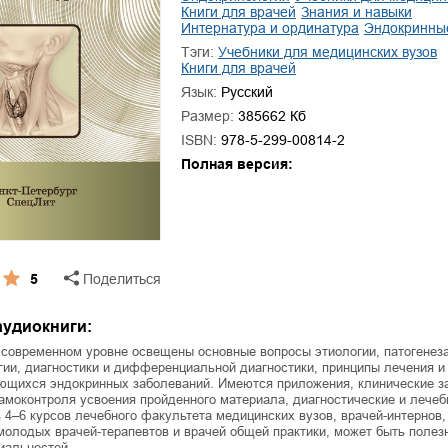
ля Новоросии:
Забытая земля Новоросии:
книги для врачей
знания и навыки
ровоградской
о судьбе Кировоградской
Л
интернатура и ординатура
эндокринны
асти
области
Тэги:
учебники для медицинских вузов
книги для врачей
евич Сидоренко
Сергей Николаевич Сидоренко
Язык:
Русский
Размер:
385662 Кб
ISBN:
978-5-299-00814-2
Полная версия:
5
Поделиться
аудиокниги:
 современном уровне освещены основные вопросы этиологии, патогенеза
ии, диагностики и дифференциальной диагностики, принципы лечения и
ющихся эндокринных заболеваний. Имеются приложения, клинические з
амоконтроля усвоения пройденного материала, диагностические и лече
 4–6 курсов лечебного факультета медицинских вузов, врачей-интернов,
молодых врачей-терапевтов и врачей общей практики, может быть полез
иальностей.