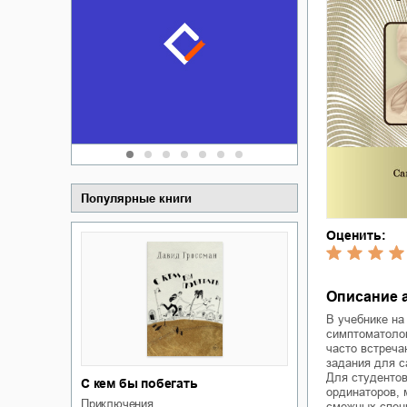
Забытая зем
пускай
о судьбе Ки
обл
а Алюшина
Сергей Никола
Популярные книги
Оценить:
Описание 
В учебнике на
симптоматолог
часто встреча
задания для с
Для студентов
С кем бы побегать
ординаторов, 
приключения
смежных спец