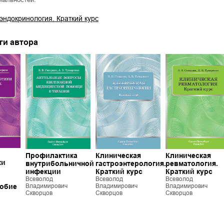
эндокринология. Краткий курс
ги автора
Профилактика
Клиническая
Клиническая
ки
внутрибольничной
гастроэнтерология.
ревматология.
инфекции
Краткий курс
Краткий курс
Всеволод
Всеволод
Всеволод
Владимирович
Владимирович
Владимирович
собие
Скворцов
Скворцов
Скворцов