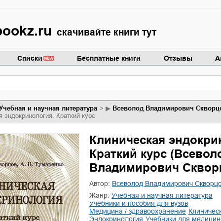
ookz.ru
скачивайте книги тут
Списки
Бесплатные книги
Отзывы
А
учебная и научная литература
▶
Всеволод Владимирович Скворц
я эндокринология. Краткий курс
Клиническая эндокри
Краткий курс (Всевол
Владимирович Сквор
Автор:
Всеволод Владимирович Скворц
Жанр:
учебная и научная литература
учебники и пособия для вузов
медицина / здравоохранение
клиниче
эндокринология
учебники для медицин