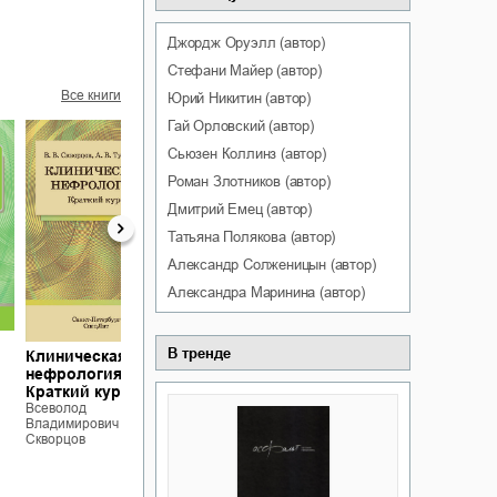
Джордж
Оруэлл
(автор)
Стефани
Майер
(автор)
Все книги
Юрий
Никитин
(автор)
Гай
Орловский
(автор)
Сьюзен
Коллинз
(автор)
Роман
Злотников
(автор)
Дмитрий
Емец
(автор)
Татьяна
Полякова
(автор)
Александр
Солженицын
(автор)
Александра
Маринина
(автор)
Медицинская
В тренде
Клиническая
Внутренние
профилактика
нефрология.
болезни. Со
Всеволод
Краткий курс
Владимирович
всеми
Всеволод
Скворцов
стандартами
Владимирович
лечения
Скворцов
Всеволод
Владимирович
Скворцов