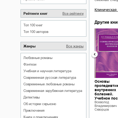
Клиническая 
Рейтинги книг
Все рейтинги
Другие кни
Топ 100 книг
Топ 100 авторов
Жанры
Все жанры
любовные романы
фэнтези
учебная и научная литература
современная русская литература
Основы
Медицинская
Актуальные
современные любовные романы
ние
пропедевти
профилактика
вопросы
. Со
внутренних
Всеволод
неотложной
современная зарубежная литература
Владимирович
болезней.
медицинской
детективы
Скворцов
тами
Учебное по
помощи в
Всеволод
терапии
об истории серьезно
Владимирович
Всеволод
Скворцов
ович
приключения
Владимирович
Скворцов
книги о приключениях