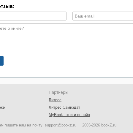
отзыв:
Партнеры
Литрес
еке
Литрес Самиздат
MyBook - книги онлайн
ам пишите нам на почту:
support@bookz.ru
2003-2026 bookZ.ru