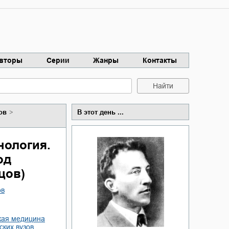
вторы
Серии
Жанры
Контакты
Найти
ов
В этот день ...
нология.
од
цов)
ов
ская медицина
ских вузов