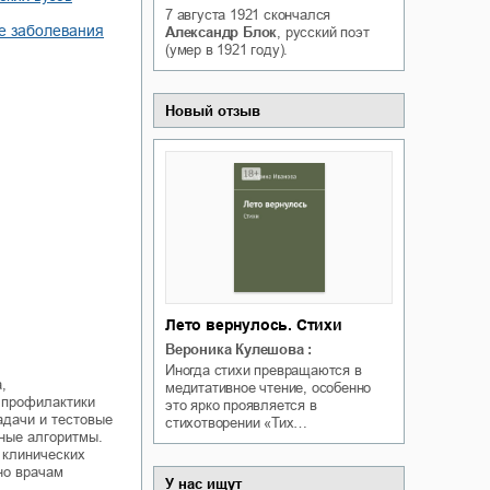
7 августа 1921
скончался
Белая ворона на факультете
ичный интерес
е заболевания
Александр Блок
, русский поэт
Теней
(умер в 1921 году).
Ольга Вечная
Оксана Гринберга
Новый отзыв
Лето вернулось. Стихи
Вероника Кулешова
:
Иногда стихи превращаются в
,
медитативное чтение, особенно
 профилактики
это ярко проявляется в
адачи и тестовые
стихотворении «Тих…
бные алгоритмы.
 клинических
но врачам
У нас ищут