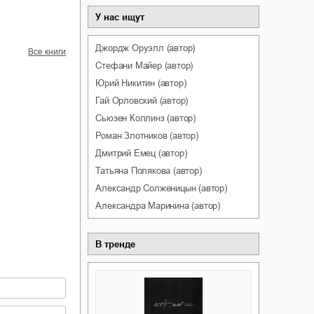
У нас ищут
Джордж
Оруэлл
(автор)
Все книги
Стефани
Майер
(автор)
Юрий
Никитин
(автор)
Гай
Орловский
(автор)
Сьюзен
Коллинз
(автор)
Роман
Злотников
(автор)
Дмитрий
Емец
(автор)
Татьяна
Полякова
(автор)
Александр
Солженицын
(автор)
Александра
Маринина
(автор)
В тренде