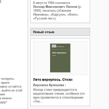
я
8 августа 1994
скончался
Белая ворона на факультете
ичный интерес
Леонид Максимович Леонов
(р.
Теней
1899), писатель («Евгения
Ольга Вечная
Ивановна», «Барсуки», «Волк»,
Оксана Гринберга
«Русский лес»).
Новый отзыв
 потерять
Лето вернулось. Стихи
 враги
Вероника Кулешова
:
равно остаётся
Иногда стихи превращаются в
, выйти из этой
медитативное чтение, особенно это
ыми
ярко проявляется в стихотворении
ве можно
«Тих…
вдруг