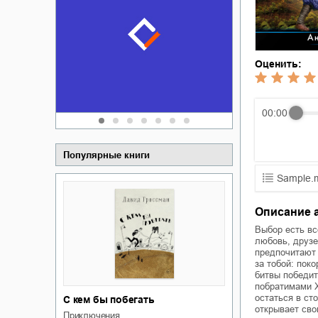
Забытая зем
пускай
о судьбе Ки
обл
а Алюшина
Сергей Никола
Оценить:
00:00
Популярные книги
Sample.
01.mp3
Описание 
02.mp3
Выбор есть вс
любовь, друзе
предпочитают 
03.mp3
за тобой: пок
битвы победит
побратимами Х
остаться в ст
С кем бы побегать
открывает св
приключения