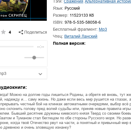
Тэги:
сражения
альтернативная истори
ля Новоросии:
Забытая земля Новоросии:
ровоградской
о судьбе Кировоградской
Л
Язык:
Русский
асти
области
Размер:
11523133 Кб
евич Сидоренко
Сергей Николаевич Сидоренко
ISBN:
978-5-535-58058-6
Бесплатный фрагмент:
mp3
4
Поделиться
Чтец:
Виталий Ланский
Полная версия:
--:--
mp3
25:10
аудиокниги:
20:50
егда! Можно на долгие годы лишиться Родины, а обретя её вновь, тут же
й, надежду и… саму жизнь. Но даже если весь мир рушится на глазах, а
прерывать честный бой на клинках автоматными очередями, выбор всё 
14:00
орно склонить голову пред волей судьбы или, приняв новые правила игры
елем. Бывший десятник дружины киевского князя Тверд со своими боев
ватом и Туманом стал беглецом по обе стороны Русского моря. Но раз
ороне, когда твоё Отечество рвут на части, а понятный и привычный мир 
ою древнюю и очень зловещую изнанку?