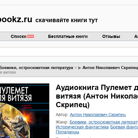
ookz.ru
скачивайте книги тут
Списки
Бесплатные книги
Отзывы
А
боевики, остросюжетная литература
▶
Антон Николаевич Скрипец
я витязя
Аудиокнига Пулемет 
витязя (Антон Никол
Скрипец)
Автор:
Антон Николаевич Скрипец
Жанр:
боевики, остросюжетная литерат
историческая фантастика
боевая фант
попаданцы