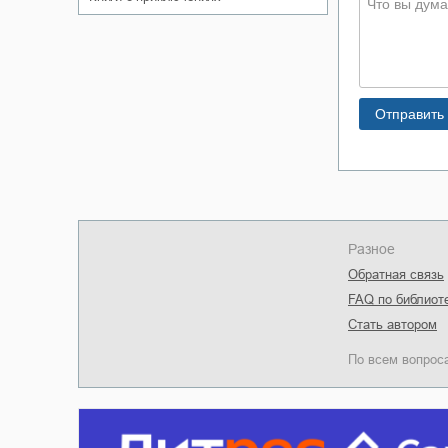
Разное
Обратная связь
FAQ по библиот
Стать автором
По всем вопрос