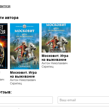
витязя
ги автора
Московит. Игра
на выживание
Антон Николаевич
Скрипец
я
Московит. Игра
на выживание
вич
Антон Николаевич
Скрипец
отзыв: