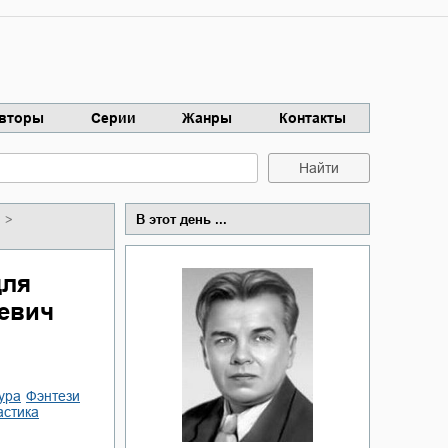
вторы
Серии
Жанры
Контакты
Найти
В этот день ...
для
аевич
ура
фэнтези
астика