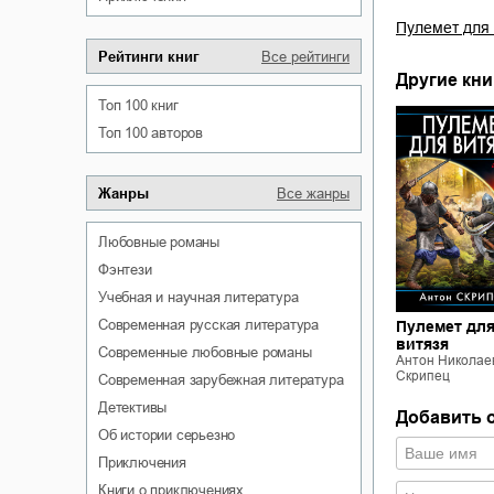
Пулемет для 
Рейтинги книг
Все рейтинги
Другие кни
Топ 100 книг
Топ 100 авторов
Жанры
Все жанры
любовные романы
фэнтези
учебная и научная литература
современная русская литература
Пулемет дл
витязя
современные любовные романы
Антон Николае
Скрипец
современная зарубежная литература
детективы
Добавить 
об истории серьезно
приключения
книги о приключениях