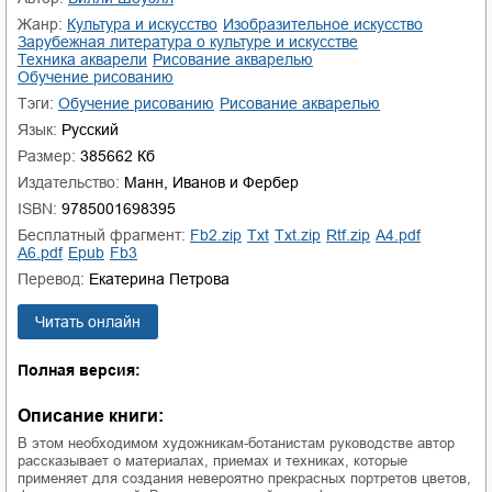
Жанр:
культура и искусство
изобразительное искусство
зарубежная литература о культуре и искусстве
техника акварели
рисование акварелью
обучение рисованию
Тэги:
обучение рисованию
рисование акварелью
Язык:
Русский
Размер:
385662 Кб
Издательство:
Манн, Иванов и Фербер
ISBN:
9785001698395
Бесплатный фрагмент:
fb2.zip
txt
txt.zip
rtf.zip
a4.pdf
a6.pdf
epub
fb3
Перевод:
Екатерина Петрова
Читать онлайн
Полная версия:
Описание книги:
В этом необходимом художникам-ботанистам руководстве автор
рассказывает о материалах, приемах и техниках, которые
применяет для создания невероятно прекрасных портретов цветов,