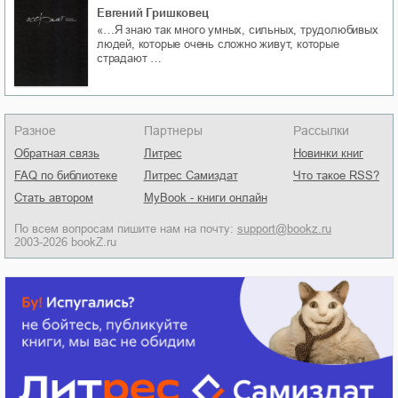
Евгений Гришковец
«…Я знаю так много умных, сильных, трудолюбивых
людей, которые очень сложно живут, которые
страдают …
Разное
Партнеры
Рассылки
Обратная связь
Литрес
Новинки книг
FAQ по библиотеке
Литрес Самиздат
Что такое RSS?
Стать автором
MyBook - книги онлайн
По всем вопросам пишите нам на почту:
support@bookz.ru
2003-2026 bookZ.ru