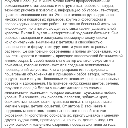
фруктов и овощей. В книге можно найти профессиональные
рекомендации о материалах и инструментах, работе с натуры,
техниках рисунка и живописи, информацию об узорах, текстурах,
цвете и смешивании цветов. Это практическое руководство со
множеством пошаговых примеров, крупных фотографий и
превосходных авторских работ – не только бесценный источник
информации, но и потрясающая выставка картин удивительной
красоты. Билли Шоуэлл – авторитетный художник-ботанист. Она
работает акварелью и заслужила всемирную славу своим
исключительным вниманием к деталям и способностью
воспроизвести форму, текстуру, цвет и узор самых разных
растений. Ее композиции современны и полны импровизации, но в
них есть красота и точность, присущие классической ботанической
иллюстрации. В своей новой книге автор делится секретами и
приемами, которые использует для создания великолепных
произведений искусства. Книга прекрасно иллюстрирована
пошаговыми объяснениями и примерами работ автора, которые
радуют глаз и служат бесценным источником профессиональных
советов и вдохновения. На примере изображений цветов, зелени,
фруктов и овощей Билли знакомит читателя со своими
живописными техниками, которые вдохновят художника любого
уровня. Вы узнаете, как рисовать лепестки, зубчатые края,
бархатистые поверхности, пушистые почки, глянцевые листья,
мелкие узоры, детали соцветий. От автора В этой книге я
поделюсь множеством полезных советов о своей технике
рисования. Я кропотливо собирала их, прислушиваясь к мнениям
других художников, практикуясь и, конечно, делая выводы из
своих ошибок и маленьких озарений, посещавших меня за годы