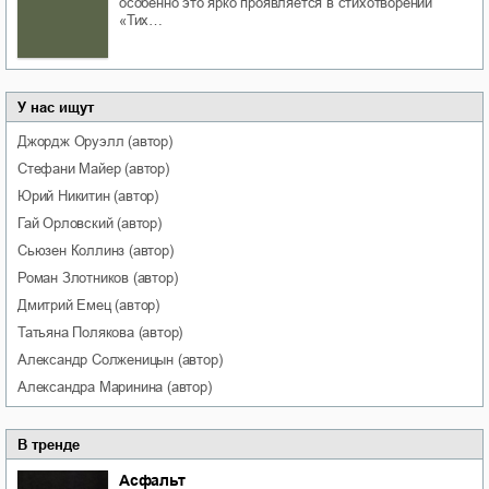
особенно это ярко проявляется в стихотворении
«Тих…
У нас ищут
Джордж
Оруэлл
(автор)
Стефани
Майер
(автор)
Юрий
Никитин
(автор)
Гай
Орловский
(автор)
Сьюзен
Коллинз
(автор)
Роман
Злотников
(автор)
Дмитрий
Емец
(автор)
Татьяна
Полякова
(автор)
Александр
Солженицын
(автор)
Александра
Маринина
(автор)
В тренде
Асфальт