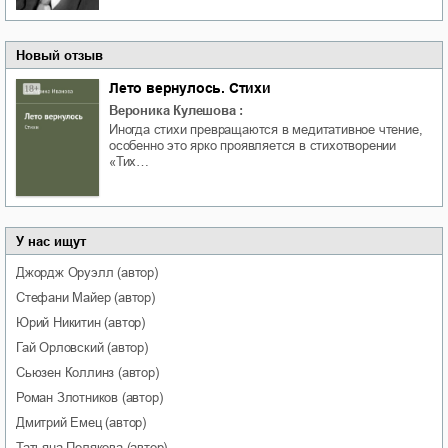
Новый отзыв
Лето вернулось. Стихи
Вероника Кулешова
:
Иногда стихи превращаются в медитативное чтение,
особенно это ярко проявляется в стихотворении
«Тих…
У нас ищут
Джордж
Оруэлл
(автор)
Стефани
Майер
(автор)
Юрий
Никитин
(автор)
Гай
Орловский
(автор)
Сьюзен
Коллинз
(автор)
Роман
Злотников
(автор)
Дмитрий
Емец
(автор)
Татьяна
Полякова
(автор)