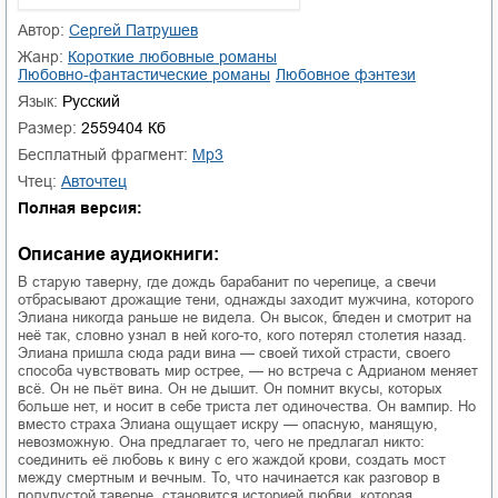
01.mp3
25:10
Автор:
Сергей Патрушев
Жанр:
короткие любовные романы
02.mp3
20:50
любовно-фантастические романы
любовное фэнтези
Язык:
Русский
03.mp3
14:00
Размер:
2559404 Кб
Бесплатный фрагмент:
mp3
Чтец:
Авточтец
Полная версия:
Описание аудиокниги:
В старую таверну, где дождь барабанит по черепице, а свечи
отбрасывают дрожащие тени, однажды заходит мужчина, которого
Элиана никогда раньше не видела. Он высок, бледен и смотрит на
неё так, словно узнал в ней кого-то, кого потерял столетия назад.
Элиана пришла сюда ради вина — своей тихой страсти, своего
способа чувствовать мир острее, — но встреча с Адрианом меняет
всё. Он не пьёт вина. Он не дышит. Он помнит вкусы, которых
больше нет, и носит в себе триста лет одиночества. Он вампир. Но
вместо страха Элиана ощущает искру — опасную, манящую,
невозможную. Она предлагает то, чего не предлагал никто:
соединить её любовь к вину с его жаждой крови, создать мост
между смертным и вечным. То, что начинается как разговор в
полупустой таверне, становится историей любви, которая