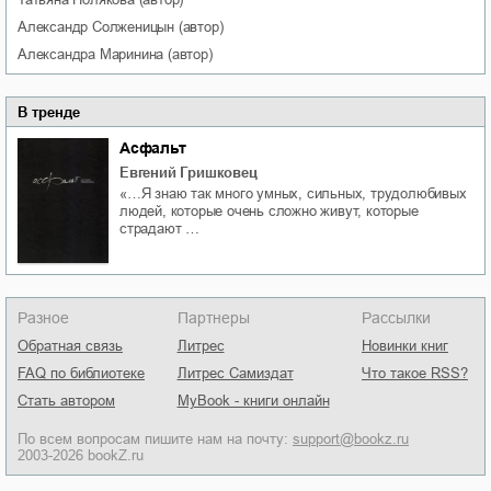
Александр
Солженицын
(автор)
Александра
Маринина
(автор)
В тренде
Асфальт
Евгений Гришковец
«…Я знаю так много умных, сильных, трудолюбивых
людей, которые очень сложно живут, которые
страдают …
Разное
Партнеры
Рассылки
Обратная связь
Литрес
Новинки книг
FAQ по библиотеке
Литрес Самиздат
Что такое RSS?
Стать автором
MyBook - книги онлайн
По всем вопросам пишите нам на почту:
support@bookz.ru
2003-2026 bookZ.ru