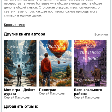
перерастает в нечто большее — в общую винодельню, в общее
дело, в общий смысл. Это роман о вкусах и воспоминаниях, о
свете и тьме, о том, как две противоположные природы могут
слиться в единое целое.
Кровь и вино
Другие книги автора
Все книги
Э
п
uot;
С
Моя игра - Дебют
Проиграл
Боги спального
дурака
Сергей Патрушев
района
Сергей Патрушев
Сергей Патрушев
Добавить отзыв: