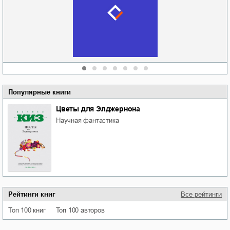
судьбе
отпускай
Кировоградской
области
атьяна Александровна
Алюшина
Сергей Николаевич
Сидоренко
Популярные книги
Цветы для Элджернона
научная фантастика
Рейтинги книг
Все рейтинги
Топ 100 книг
Топ 100 авторов