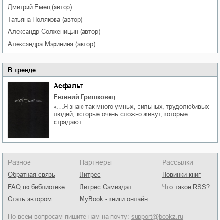
Дмитрий
Емец
(автор)
Татьяна
Полякова
(автор)
Александр
Солженицын
(автор)
Александра
Маринина
(автор)
В тренде
Асфальт
Евгений Гришковец
«…Я знаю так много умных, сильных, трудолюбивых
людей, которые очень сложно живут, которые
страдают …
Разное
Партнеры
Рассылки
Обратная связь
Литрес
Новинки книг
FAQ по библиотеке
Литрес Самиздат
Что такое RSS?
Стать автором
MyBook - книги онлайн
По всем вопросам пишите нам на почту:
support@bookz.ru