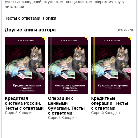
учебных заведений, студентам, специалистам, широкому кругу
читателей.
Тесты с ответами. Логика
Другие книги автора
Все книги
Ф
с
д
«
Кредитная
Операции с
Кредитные
м
система России.
ценными
операции. Тесты
г
Тесты с ответами
бумагами. Тесты
с ответами
у
Сергей Каледин
с ответами
Сергей Каледин
(
Сергей Каледин
С