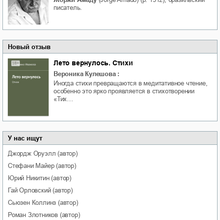
писатель.
Новый отзыв
Лето вернулось. Стихи
Вероника Кулешова
:
Иногда стихи превращаются в медитативное чтение,
особенно это ярко проявляется в стихотворении
«Тих…
У нас ищут
Джордж
Оруэлл
(автор)
Стефани
Майер
(автор)
Юрий
Никитин
(автор)
Гай
Орловский
(автор)
Сьюзен
Коллинз
(автор)
Роман
Злотников
(автор)