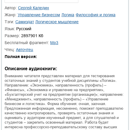
01.mp3
25:10
Автор:
Сергей Каледин
Жанр:
управление бизнесом
логика
философия и логика
02.mp3
20:50
Тэги:
Самиздат
логическое мышление
03.mp3
14:00
Язык:
Русский
Размер:
2897901 Кб
Бесплатный фрагмент:
mp3
Чтец:
Авточтец
Полная версия:
Описание аудиокниги:
Вниманию читателя представлен материал для тестирования
остаточных знаний у студентов учебной дисциплины «Логика».
Направление: «Экономика», направленность (профиль) –
«Финансы», «Экономика и управление на предприятии»,
«Бухгалтерский учет на предприятии (организации)»; направление:
«Менеджмент», направленность (профиль) – «Управление
бизнесом и логистика». Форма обучения: очная, заочная.
Предложенная информация, несомненно, поможет преподавателю
качественно контролировать, проверять остаточные знания и
оценивать у аудитории изученный предмет, а для слушателей и
студентов – закрепить освоенный материал. Работа будет
интересна профессорско-преподавательскому составу высших