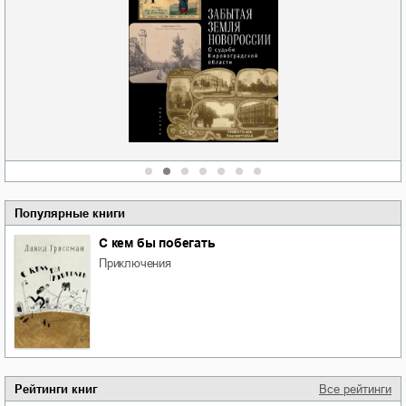
Забытая земля
Забытая земля
Новоросии: о
Новоросии: о
судьбе
судьбе
Кировоградской
Кировоградской
области
области
Сергей Николаевич
Сергей Николаевич
Сидоренко
Сидоренко
Популярные книги
С кем бы побегать
приключения
Рейтинги книг
Все рейтинги