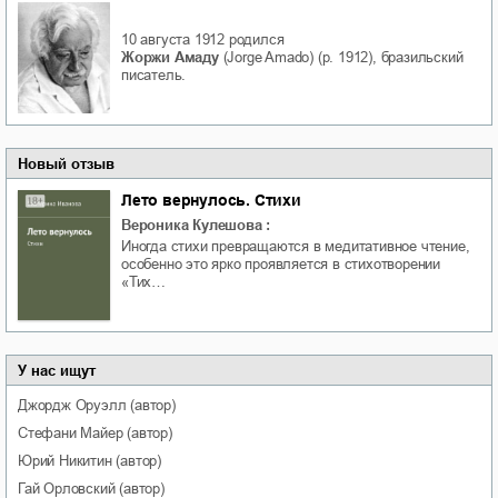
10 августа 1912
родился
Жоржи Амаду
(Jorge Amado) (р. 1912), бразильский
писатель.
Новый отзыв
Лето вернулось. Стихи
Вероника Кулешова
:
Иногда стихи превращаются в медитативное чтение,
особенно это ярко проявляется в стихотворении
«Тих…
У нас ищут
Джордж
Оруэлл
(автор)
Стефани
Майер
(автор)
Юрий
Никитин
(автор)
Гай
Орловский
(автор)