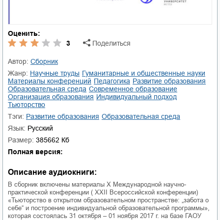
Оценить:
3
Поделиться
Автор:
Сборник
Жанр:
научные труды
гуманитарные и общественные науки
материалы конференций
педагогика
развитие образования
образовательная среда
современное образование
организация образования
индивидуальный подход
тьюторство
Тэги:
развитие образования
образовательная среда
Язык:
Русский
Размер:
385662 Кб
Полная версия:
Описание аудиокниги:
В сборник включены материалы X Международной научно-
практической конференции ( ХХII Всероссийской конференции)
«Тьюторство в открытом образовательном пространстве: „забота о
себе“ и построение индивидуальной образовательной программы»,
которая состоялась 31 октября – 01 ноября 2017 г. на базе ГАОУ