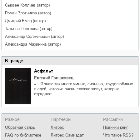
Сьюзен
Коллинз
(автор)
Роман
Злотников
(автор)
Дмитрий
Емец
(автор)
Татьяна
Полякова
(автор)
Александр
Солженицын
(автор)
Александра
Маринина
(автор)
В тренде
Асфальт
Евгений Гришковец
«…Я знаю так много умных, сильных, трудолюбивых
людей, которые очень сложно живут, которые
страдают …
Разное
Партнеры
Рассылки
Обратная связь
Литрес
Новинки книг
FAQ по библиотеке
Литрес Самиздат
Что такое RSS?