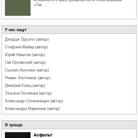
«Тих…
У нас ищут
Джордж
Оруэлл
(автор)
Стефани
Майер
(автор)
Юрий
Никитин
(автор)
Гай
Орловский
(автор)
Сьюзен
Коллинз
(автор)
Роман
Злотников
(автор)
Дмитрий
Емец
(автор)
Татьяна
Полякова
(автор)
Александр
Солженицын
(автор)
Александра
Маринина
(автор)
В тренде
Асфальт