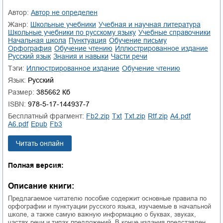
Автор:
Автор не определен
Жанр:
школьные учебники
учебная и научная литература
школьные учебники по русскому языку
учебные справочники
начальная школа
пунктуация
обучение письму
орфография
обучение чтению
иллюстрированное издание
русский язык
знания и навыки
части речи
Тэги:
иллюстрированное издание
обучение чтению
Язык:
Русский
Размер:
385662 Кб
ISBN:
978-5-17-144937-7
Бесплатный фрагмент:
fb2.zip
txt
txt.zip
rtf.zip
a4.pdf
a6.pdf
epub
fb3
Читать онлайн
Полная версия:
Описание книги:
Предлагаемое читателю пособие содержит основные правила по
орфографии и пунктуации русского языка, изучаемые в начальной
школе, а также самую важную информацию о буквах, звуках,
частях речи и типах предложений. В конце издания представлен