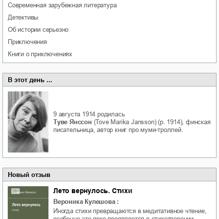
современная зарубежная литература
детективы
об истории серьезно
приключения
книги о приключениях
В этот день ...
9 августа 1914
родилась
Туве Янссон
(Tove Marika Jansson) (р. 1914), финская
писательница, автор книг про муми-троллей.
Новый отзыв
Лето вернулось. Стихи
Вероника Кулешова
:
Иногда стихи превращаются в медитативное чтение,
особенно это ярко проявляется в стихотворении