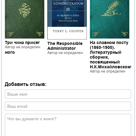
Три чина присяг
На славном посту
Ж
The Responsible
Автор не определен
(1860-1900).
М
Administrator
енного
Литературный
н
Автор не определен
1
сборник,
п
посвященный
Т
Н.К.Михайловскому
А
Автор не определен
Добавить отзыв: