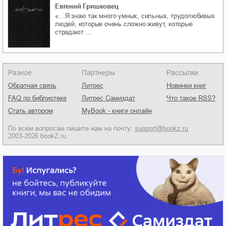
Евгений Гришковец
«…Я знаю так много умных, сильных, трудолюбивых
людей, которые очень сложно живут, которые
страдают …
Разное
Партнеры
Рассылки
Обратная связь
Литрес
Новинки книг
FAQ по библиотеке
Литрес Самиздат
Что такое RSS?
Стать автором
MyBook - книги онлайн
По всем вопросам пишите нам на почту:
support@bookz.ru
2003-2026 bookZ.ru