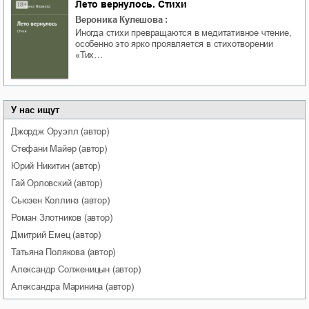
Лето вернулось. Стихи
Вероника Кулешова
:
Иногда стихи превращаются в медитативное чтение,
особенно это ярко проявляется в стихотворении
«Тих…
У нас ищут
Джордж
Оруэлл
(автор)
Стефани
Майер
(автор)
Юрий
Никитин
(автор)
Гай
Орловский
(автор)
Сьюзен
Коллинз
(автор)
Роман
Злотников
(автор)
Дмитрий
Емец
(автор)
Татьяна
Полякова
(автор)
Александр
Солженицын
(автор)
Александра
Маринина
(автор)