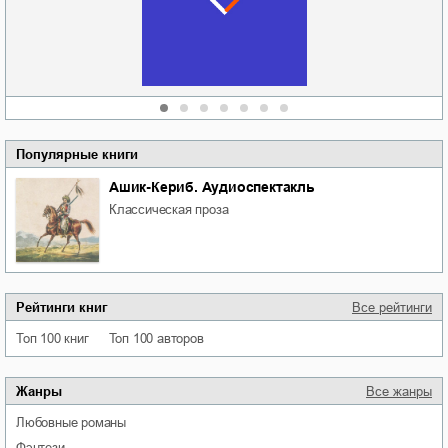
области
атьяна Александровна
Алюшина
Сергей Николаевич
Сидоренко
Популярные книги
Ашик-Кериб. Аудиоспектакль
классическая проза
Рейтинги книг
Все рейтинги
Топ 100 книг
Топ 100 авторов
Жанры
Все жанры
любовные романы
фэнтези