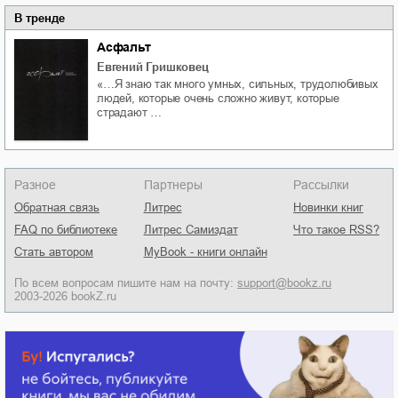
В тренде
Асфальт
Евгений Гришковец
«…Я знаю так много умных, сильных, трудолюбивых
людей, которые очень сложно живут, которые
страдают …
Разное
Партнеры
Рассылки
Обратная связь
Литрес
Новинки книг
FAQ по библиотеке
Литрес Самиздат
Что такое RSS?
Стать автором
MyBook - книги онлайн
По всем вопросам пишите нам на почту:
support@bookz.ru
2003-2026 bookZ.ru