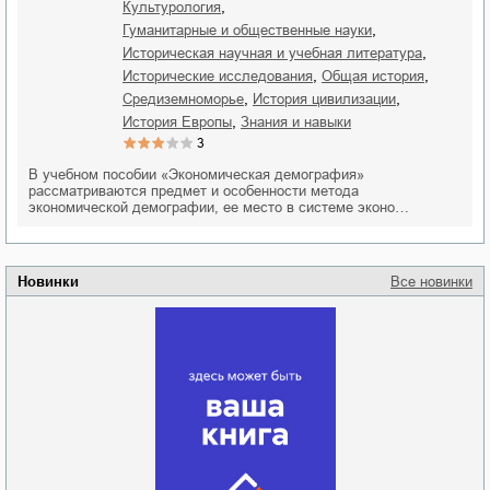
,
культурология
,
гуманитарные и общественные науки
,
историческая научная и учебная литература
,
,
исторические исследования
общая история
,
,
Средиземноморье
история цивилизации
,
история Европы
знания и навыки
3
В учебном пособии «Экономическая демография»
рассматриваются предмет и особенности метода
экономической демографии, ее место в системе эконо…
Новинки
Все новинки
Забытая земля
Новоросии: о
Руки моей не
судьбе
отпускай
Кировоградской