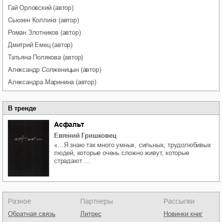
Гай
Орловский
(автор)
Сьюзен
Коллинз
(автор)
Роман
Злотников
(автор)
Дмитрий
Емец
(автор)
Татьяна
Полякова
(автор)
Александр
Солженицын
(автор)
Александра
Маринина
(автор)
В тренде
Асфальт
Евгений Гришковец
«…Я знаю так много умных, сильных, трудолюбивых
людей, которые очень сложно живут, которые
страдают …
Разное
Партнеры
Рассылки
Обратная связь
Литрес
Новинки книг