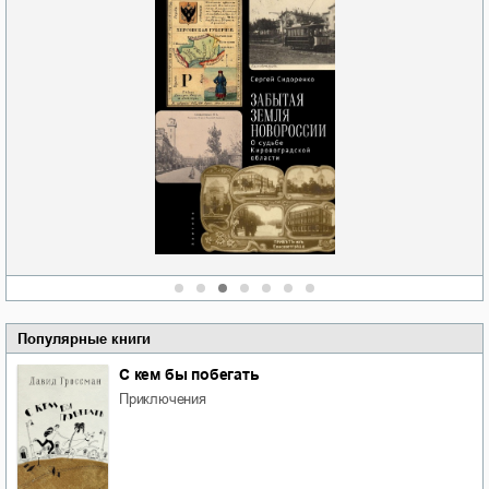
Забытая земля
Забытая земля
Новоросии: о
Новоросии: о
судьбе
судьбе
Личный интерес
Кировоградской
Кировоградской
области
области
Ольга Вечная
Сергей Николаевич
Сергей Николаевич
Сидоренко
Сидоренко
Популярные книги
С кем бы побегать
приключения