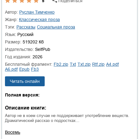
5
Поделиться
Автор:
Руслан Тимченко
Жанр:
классическая проза
Тэги:
рассказы
социальная проза
Язык:
Русский
Размер:
519202 Кб
Издательство:
SelfPub
Год издания:
2026
Бесплатный фрагмент:
fb2.zip
txt
txt.zip
rtf.zip
a4.pdf
a6.pdf
epub
fb3
Читать онлайн
Полная версия:
Описание книги:
Автор не в коем случае не поддерживает употребление веществ.
Драматический рассказ о подростках...
Восемь