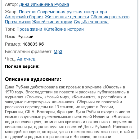
01.mp3
25:10
Автор:
Дина Ильинична Рубина
Жанр:
повести
современная русская литература
02.mp3
20:50
авторский сборник
жизненные ценности
сборник рассказов
проза жизни
житейские истории
судьба человека
03.mp3
14:00
Тэги:
проза жизни
житейские истории
Язык:
Русский
Размер:
488803 Кб
Бесплатный фрагмент:
mp3
Чтец:
Авточтец
Полная версия:
Описание аудиокниги:
Дина Рубина дебютировала как прозаик в журнале «Юность» в
1970 году. Впоследствии ее повести и рассказы публиковались в
журналах «Огонек», «Новый мир», «Континент», в российских и
западных литературных альманахах. Сборники ее повестей и
рассказов переведены на 13 языков, их издают в России,
Германии, США, Болгарии, Франции. Дина Рубина входит в число
самых популярных русскоязычных писателей Израиля. «Высокая
вода венецианцев», по мнению критиков и поклонников творчества
писательницы, одна из лучших повестей Дины Рубиной. Рассказ о
молодой женщине, которая, узнав о смертельном диагнозе, в тайне
от друзей и родных отправляется в Венецию, не оставит