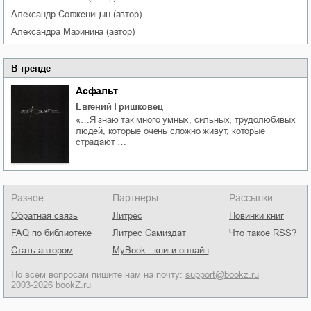
Александр
Солженицын
(автор)
Александра
Маринина
(автор)
В тренде
Асфальт
Евгений Гришковец
«…Я знаю так много умных, сильных, трудолюбивых
людей, которые очень сложно живут, которые
страдают …
Разное
Партнеры
Рассылки
Обратная связь
Литрес
Новинки книг
FAQ по библиотеке
Литрес Самиздат
Что такое RSS?
Стать автором
MyBook - книги онлайн
По всем вопросам пишите нам на почту:
support@bookz.ru
2003-2026 bookZ.ru