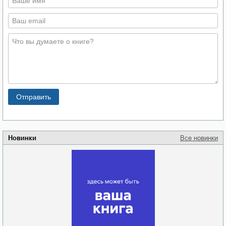
Новинки
Все новинки
Забытая земля
Новоросии: о
Руки моей не
судьбе
отпускай