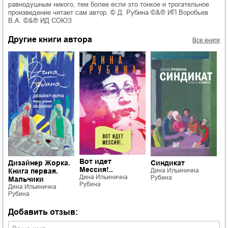
равнодушным никого, тем более если это тонкое и трогательное
произведение читает сам автор. © Д. Рубина ©&℗ ИП Воробьев
В.А. ©&℗ ИД СОЮЗ
Другие книги автора
Все книги
В
Вот идет
Синдикат
Дизайнер Жорка.
в
Мессия!..
Дина Ильинична
Книга первая.
Д
Дина Ильинична
Рубина
Р
Мальчики
Рубина
Дина Ильинична
Рубина
Добавить отзыв: