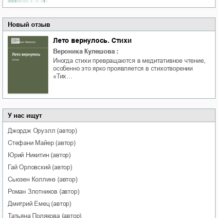
Новый отзыв
Лето вернулось. Стихи
Вероника Кулешова
:
Иногда стихи превращаются в медитативное чтение,
особенно это ярко проявляется в стихотворении
«Тих…
У нас ищут
Джордж
Оруэлл
(автор)
Стефани
Майер
(автор)
Юрий
Никитин
(автор)
Гай
Орловский
(автор)
Сьюзен
Коллинз
(автор)
Роман
Злотников
(автор)
Дмитрий
Емец
(автор)
Татьяна
Полякова
(автор)