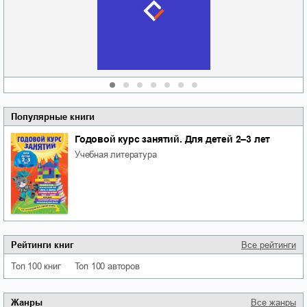
Кировоградской
области
атьяна Александровна
Алюшина
Сергей Николаевич
Сидоренко
Популярные книги
Годовой курс занятий. Для детей 2–3 лет
учебная литература
Рейтинги книг
Все рейтинги
Топ 100 книг
Топ 100 авторов
Жанры
Все жанры