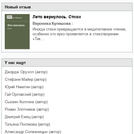
Новый отзыв
Лето вернулось. Стихи
Вероника Кулешова
:
Иногда стихи превращаются в медитативное чтение,
особенно это ярко проявляется в стихотворении
«Тих…
У нас ищут
Джордж
Оруэлл
(автор)
Стефани
Майер
(автор)
Юрий
Никитин
(автор)
Гай
Орловский
(автор)
Сьюзен
Коллинз
(автор)
Роман
Злотников
(автор)
Дмитрий
Емец
(автор)
Татьяна
Полякова
(автор)
Александр
Солженицын
(автор)