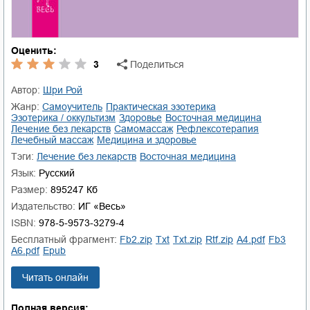
Оценить:
3
Поделиться
Автор:
Шри Рой
Жанр:
самоучитель
практическая эзотерика
эзотерика / оккультизм
здоровье
восточная медицина
лечение без лекарств
самомассаж
рефлексотерапия
лечебный массаж
медицина и здоровье
Тэги:
лечение без лекарств
восточная медицина
Язык:
Русский
Размер:
895247 Кб
Издательство:
ИГ «Весь»
ISBN:
978-5-9573-3279-4
Бесплатный фрагмент:
fb2.zip
txt
txt.zip
rtf.zip
a4.pdf
fb3
a6.pdf
epub
Читать онлайн
Полная версия: