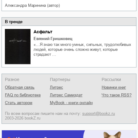
Александра
Маринина
(автор)
В тренде
Асфальт
Евгений Гришковец
«…Я знаю так много умных, сильных, трудолюбивых
людей, которые очень сложно живут, которые
страдают …
Разное
Партнеры
Рассылки
Обратная связь
Литрес
Новинки книг
FAQ по библиотеке
Литрес Самиздат
Что такое RSS?
Стать автором
MyBook - книги онлайн
По всем вопросам пишите нам на почту:
support@bookz.ru
2003-2026 bookZ.ru