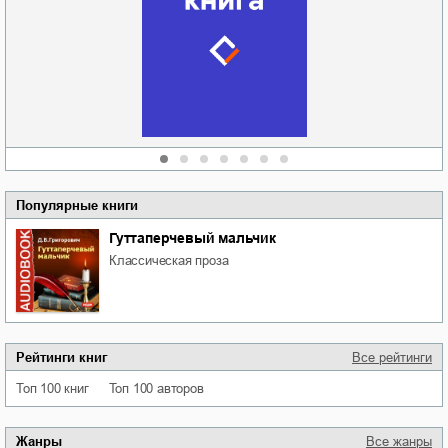
Новоросии: о
Руки моей не
судьбе
отпускай
Кировоградской
области
атьяна Александровна
Алюшина
Сергей Николаевич
Сидоренко
Популярные книги
Гуттаперчевый мальчик
классическая проза
Рейтинги книг
Все рейтинги
Топ 100 книг
Топ 100 авторов
Жанры
Все жанры