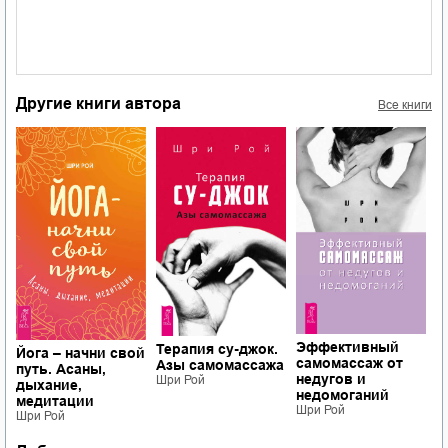
Другие книги автора
Все книги
Эффективный
Терапия су-джок.
Йога – начни свой
Й
самомассаж от
а
Азы самомассажа
путь. Асаны,
п
недугов и
Шри Рой
дыхание,
д
недомоганий
медитации
м
Шри Рой
Шри Рой
Ш