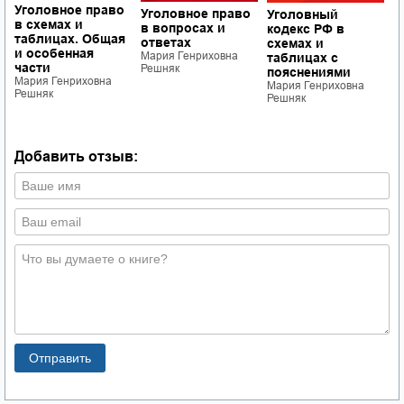
Уголовное право
У
Уголовное право
Уголовный
в схемах и
в
в вопросах и
кодекс РФ в
таблицах. Общая
т
ответах
схемах и
и особенная
У
Мария Генриховна
таблицах с
части
М
Решняк
пояснениями
Р
Мария Генриховна
Мария Генриховна
Решняк
Решняк
Добавить отзыв: