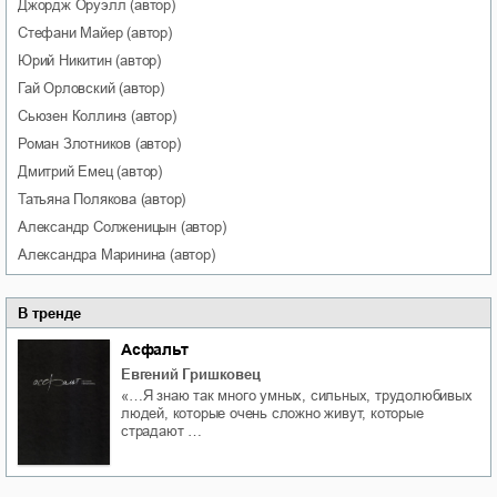
Джордж
Оруэлл
(автор)
Стефани
Майер
(автор)
Юрий
Никитин
(автор)
Гай
Орловский
(автор)
Сьюзен
Коллинз
(автор)
Роман
Злотников
(автор)
Дмитрий
Емец
(автор)
Татьяна
Полякова
(автор)
Александр
Солженицын
(автор)
Александра
Маринина
(автор)
В тренде
Асфальт
Евгений Гришковец
«…Я знаю так много умных, сильных, трудолюбивых
людей, которые очень сложно живут, которые
страдают …