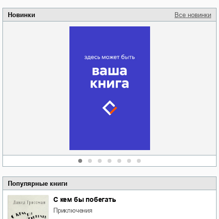
Новинки
Все новинки
Забытая земля
Новоросии: о
Руки моей не
судьбе
отпускай
Кировоградской
области
атьяна Александровна
Алюшина
Сергей Николаевич
Сидоренко
Популярные книги
С кем бы побегать
приключения