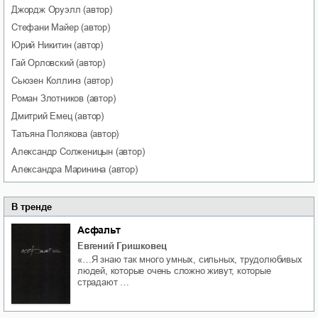
Джордж
Оруэлл
(автор)
Стефани
Майер
(автор)
Юрий
Никитин
(автор)
Гай
Орловский
(автор)
Сьюзен
Коллинз
(автор)
Роман
Злотников
(автор)
Дмитрий
Емец
(автор)
Татьяна
Полякова
(автор)
Александр
Солженицын
(автор)
Александра
Маринина
(автор)
В тренде
Асфальт
Евгений Гришковец
«…Я знаю так много умных, сильных, трудолюбивых
людей, которые очень сложно живут, которые
страдают …