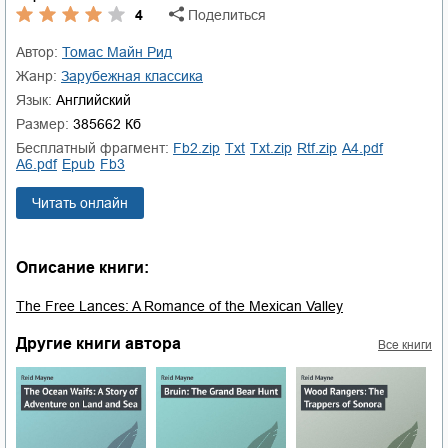
4
Поделиться
Автор:
Томас Майн Рид
Жанр:
зарубежная классика
Язык:
Английский
Размер:
385662 Кб
Бесплатный фрагмент:
fb2.zip
txt
txt.zip
rtf.zip
a4.pdf
a6.pdf
epub
fb3
Читать онлайн
Описание книги:
The Free Lances: A Romance of the Mexican Valley
Другие книги автора
Все книги