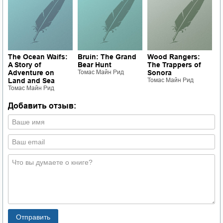
The Ocean Waifs:
Bruin: The Grand
Wood Rangers:
A
A Story of
Bear Hunt
The Trappers of
F
о
Adventure on
Томас Майн Рид
Sonora
V
Land and Sea
Томас Майн Рид
T
Томас Майн Рид
Т
Добавить отзыв: