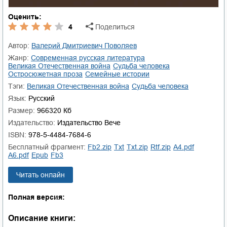
Оценить:
4
Поделиться
Автор:
Валерий Дмитриевич Поволяев
Жанр:
современная русская литература
Великая Отечественная война
судьба человека
остросюжетная проза
семейные истории
Тэги:
Великая Отечественная война
судьба человека
Язык:
Русский
Размер:
966320 Кб
Издательство:
Издательство Вече
ISBN:
978-5-4484-7684-6
Бесплатный фрагмент:
fb2.zip
txt
txt.zip
rtf.zip
a4.pdf
a6.pdf
epub
fb3
Читать онлайн
Полная версия:
Описание книги: