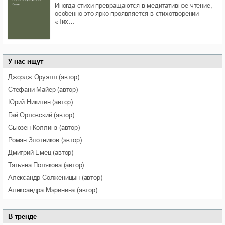
Иногда стихи превращаются в медитативное чтение,
особенно это ярко проявляется в стихотворении
«Тих…
У нас ищут
Джордж
Оруэлл
(автор)
Стефани
Майер
(автор)
Юрий
Никитин
(автор)
Гай
Орловский
(автор)
Сьюзен
Коллинз
(автор)
Роман
Злотников
(автор)
Дмитрий
Емец
(автор)
Татьяна
Полякова
(автор)
Александр
Солженицын
(автор)
Александра
Маринина
(автор)
В тренде