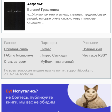
Асфальт
Евгений Гришковец
«…Я знаю так много умных, сильных, трудолюбивых
людей, которые очень сложно живут, которые
страдают …
Разное
Партнеры
Рассылки
Обратная связь
Литрес
Новинки книг
FAQ по библиотеке
Литрес Самиздат
Что такое RSS?
Стать автором
MyBook - книги онлайн
По всем вопросам пишите нам на почту:
support@bookz.ru
2003-2026 bookZ.ru