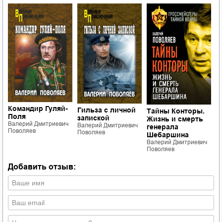
Командир Гуляй-
Гильза с личной
Тайны Конторы.
Ш
Поля
запиской
Жизнь и смерть
В
Валерий Дмитриевич
Валерий Дмитриевич
генерала
с
Поволяев
Поволяев
Шебаршина
В
Валерий Дмитриевич
П
Поволяев
Добавить отзыв: