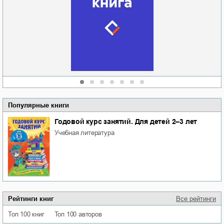
Новоросии: о
Руки моей не
судьбе
отпускай
Кировоградской
области
атьяна Александровна
Алюшина
Сергей Николаевич
Сидоренко
Популярные книги
Годовой курс занятий. Для детей 2–3 лет
учебная литература
Рейтинги книг
Все рейтинги
Топ 100 книг
Топ 100 авторов