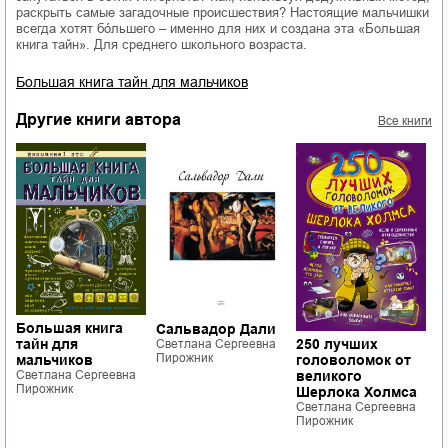
раскрыть самые загадочные происшествия? Настоящие мальчишки
всегда хотят бóльшего – именно для них и создана эта «Большая
книга тайн». Для среднего школьного возраста.
Большая книга тайн для мальчиков
Другие книги автора
Все книги
С
Большая книга
Сальвадор Дали
м
250 лучших
тайн для
Светлана Сергеевна
С
Пирожник
головоломок от
мальчиков
П
великого
Светлана Сергеевна
Пирожник
Шерлока Холмса
Светлана Сергеевна
Пирожник