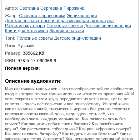
Автор:
Светлана Сергеевна Пирожник
Жанр:
словари, справочники
энциклопедии
детская познавательная и развивающая литература
развитие кругозора
полезные советы
детские энциклопедии
книги для мальчиков
знания и навыки
Тэги:
полезные советы
детские энциклопедии
Язык:
Русский
Размер:
385662 Кб
ISBN:
978-5-17-090368-9
Полная версия:
Описание аудиокниги:
Мир настоящих мальчишек – это своеобразное тайное сообщество,
вход в которое открыт только истинным искателям приключений. И
хотя секреты и в этом кругу передаются из уст в уста, тут не до
сплетен – здесь всё серьезно и всё по-взрослому. Из этой книги,
как из копилки знаний, ты сможешь черпать бесценные секреты и
полезные советы каждый день, ведь здесь есть всё, что
необходимо знать каждому мальчишке. Как развести огонь без
спичек? Как защитить себя и своих близких? Как разоблачить
вруна? Как рассмешить собеседника? Как расшифровать почерк?
Как восстановить батарейку? Как подать сигнал бедствия? Как не
запутаться в сетях Интернета? Как, используя дедуктивный метод,