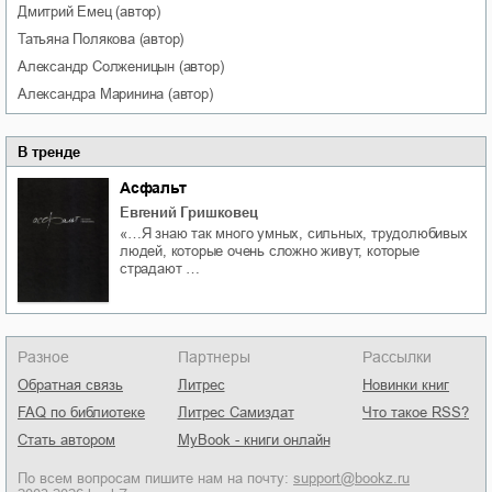
Дмитрий
Емец
(автор)
Татьяна
Полякова
(автор)
Александр
Солженицын
(автор)
Александра
Маринина
(автор)
В тренде
Асфальт
Евгений Гришковец
«…Я знаю так много умных, сильных, трудолюбивых
людей, которые очень сложно живут, которые
страдают …
Разное
Партнеры
Рассылки
Обратная связь
Литрес
Новинки книг
FAQ по библиотеке
Литрес Самиздат
Что такое RSS?
Стать автором
MyBook - книги онлайн
По всем вопросам пишите нам на почту:
support@bookz.ru