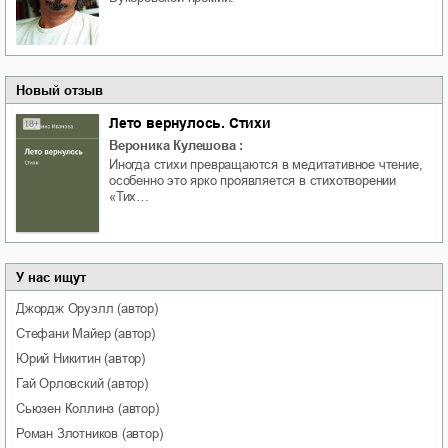
Новый отзыв
Лето вернулось. Стихи
Вероника Кулешова
:
Иногда стихи превращаются в медитативное чтение,
особенно это ярко проявляется в стихотворении
«Тих…
У нас ищут
Джордж
Оруэлл
(автор)
Стефани
Майер
(автор)
Юрий
Никитин
(автор)
Гай
Орловский
(автор)
Сьюзен
Коллинз
(автор)
Роман
Злотников
(автор)