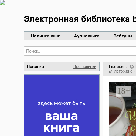
Электронная библиотека b
Новинки книг
Аудиокниги
Вебтуны
Новинки
Все новинки
Главная
📚
✔️
История с ч