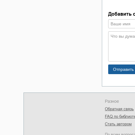
тух
Юлия Пастух
Добавить 
Разное
Обратная связь
FAQ по библиот
Стать автором
По всем вопрос