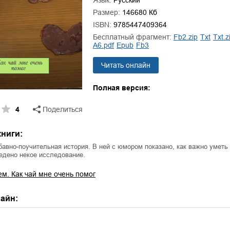
Язык:
Русский
ля Новоросии:
Забытая земля Новоросии:
ровоградской
о судьбе Кировоградской
Размер:
146680 Кб
Л
асти
области
ISBN:
9785447409364
евич Сидоренко
Сергей Николаевич Сидоренко
Бесплатный фрагмент:
fb2.zip
txt
txt.z
a6.pdf
epub
fb3
Читать онлайн
Полная версия:
4
Поделиться
ниги:
бавно-поучительная история. В ней с юмором показано, как важно уметь
едено некое исследование.
ем. Как чай мне очень помог
айн: