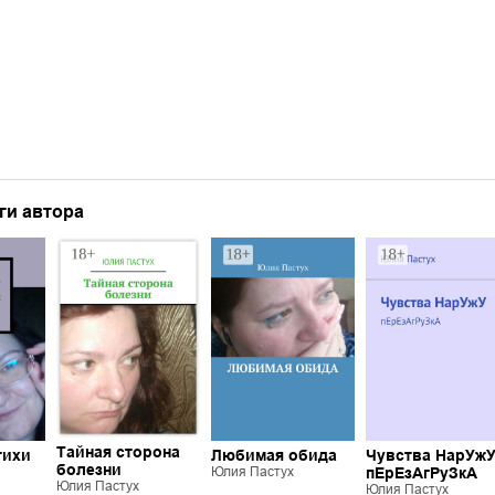
ги автора
Тайная сторона
тихи
Любимая обида
Чувства НарУжУ
болезни
Юлия Пастух
пЕрЕзАгРуЗкА
Юлия Пастух
Юлия Пастух