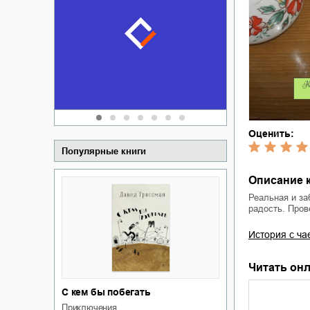
Забытая зем
пускай
о судьбе Ки
обл
а Алюшина
Сергей Никола
Оценить:
Популярные книги
Описание к
Реальная и за
радость. Пров
История с ча
Читать онл
С кем бы побегать
приключения