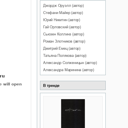
Джордж
Оруэлл
(автор)
Стефани
Майер
(автор)
Юрий
Никитин
(автор)
Гай
Орловский
(автор)
Сьюзен
Коллинз
(автор)
Роман
Злотников
(автор)
Дмитрий
Емец
(автор)
Татьяна
Полякова
(автор)
Александр
Солженицын
(автор)
Александра
Маринина
(автор)
В тренде