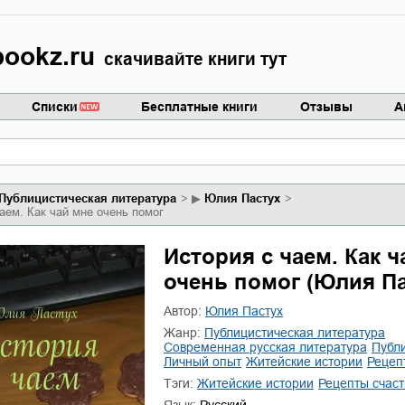
ookz.ru
скачивайте книги тут
Списки
Бесплатные книги
Отзывы
А
публицистическая литература
▶
Юлия Пастух
аем. Как чай мне очень помог
История с чаем. Как ч
очень помог (Юлия Па
Автор:
Юлия Пастух
Жанр:
публицистическая литература
современная русская литература
публ
личный опыт
житейские истории
рецеп
Тэги:
житейские истории
рецепты счас