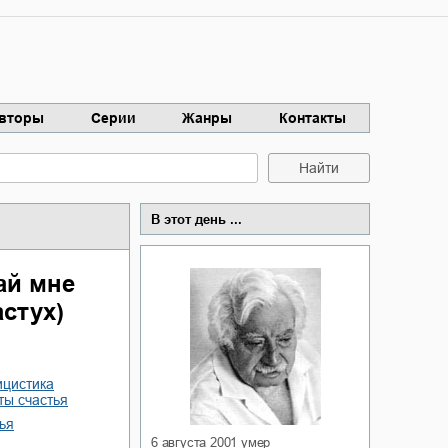
вторы
Серии
Жанры
Контакты
Найти
В этот день ...
ай мне
стух)
ицистика
ты счастья
тья
6 августа 2001
умер