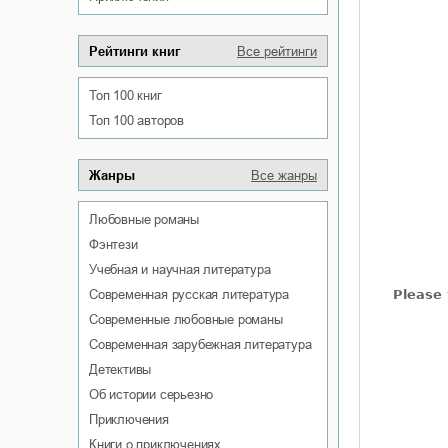
Рейтинги книг
Все рейтинги
Топ 100 книг
Топ 100 авторов
Жанры
Все жанры
любовные романы
фэнтези
учебная и научная литература
современная русская литература
современные любовные романы
современная зарубежная литература
детективы
об истории серьезно
приключения
книги о приключениях