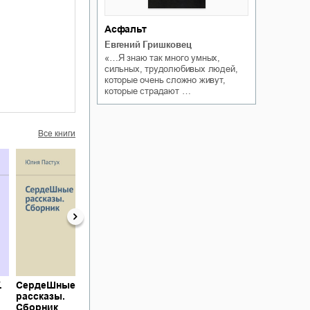
Асфальт
Евгений Гришковец
«…Я знаю так много умных,
сильных, трудолюбивых людей,
которые очень сложно живут,
которые страдают …
Все книги
.
СердеШные
В поисках мамы.
Один день
рассказы.
Книга первая.
разведённого
Сборник
«Олежка»
мужчины