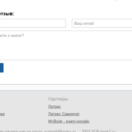
отзыв:
Партнеры
Литрес
еке
Литрес Самиздат
MyBook - книги онлайн
ам пишите нам на почту:
support@bookz.ru
2003-2026 bookZ.ru