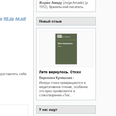
Жоржи Амаду
(Jorge Amado) (р.
Белая ворона на факультете
ичный интерес
1912), бразильский писатель.
Теней
Ольга Вечная
Оксана Гринберга
ip
rtf.zip
a4.pdf
Новый отзыв
Лето вернулось. Стихи
 доставлять себе
Вероника Кулешова
:
Иногда стихи превращаются в
медитативное чтение, особенно
это ярко проявляется в
стихотворении «Тих…
У нас ищут