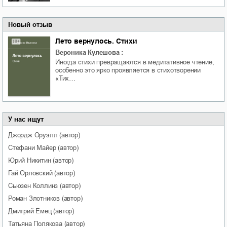
Новый отзыв
Лето вернулось. Стихи
Вероника Кулешова
:
Иногда стихи превращаются в медитативное чтение,
особенно это ярко проявляется в стихотворении
«Тих…
У нас ищут
Джордж
Оруэлл
(автор)
Стефани
Майер
(автор)
Юрий
Никитин
(автор)
Гай
Орловский
(автор)
Сьюзен
Коллинз
(автор)
Роман
Злотников
(автор)
Дмитрий
Емец
(автор)
Татьяна
Полякова
(автор)