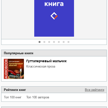
Забытая земля
Новоросии: о
Руки моей не
судьбе
отпускай
Кировоградской
области
атьяна Александровна
Алюшина
Сергей Николаевич
Сидоренко
Популярные книги
Гуттаперчевый мальчик
классическая проза
Рейтинги книг
Все рейтинги
Топ 100 книг
Топ 100 авторов