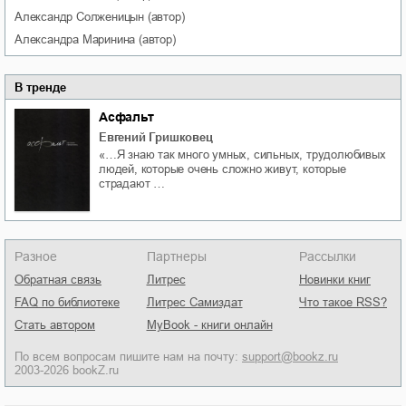
Александр
Солженицын
(автор)
Александра
Маринина
(автор)
В тренде
Асфальт
Евгений Гришковец
«…Я знаю так много умных, сильных, трудолюбивых
людей, которые очень сложно живут, которые
страдают …
Разное
Партнеры
Рассылки
Обратная связь
Литрес
Новинки книг
FAQ по библиотеке
Литрес Самиздат
Что такое RSS?
Стать автором
MyBook - книги онлайн
По всем вопросам пишите нам на почту:
support@bookz.ru
2003-2026 bookZ.ru