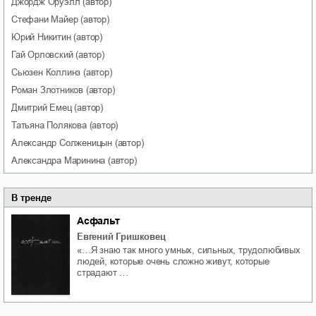
Джордж
Оруэлл
(автор)
Стефани
Майер
(автор)
Юрий
Никитин
(автор)
Гай
Орловский
(автор)
Сьюзен
Коллинз
(автор)
Роман
Злотников
(автор)
Дмитрий
Емец
(автор)
Татьяна
Полякова
(автор)
Александр
Солженицын
(автор)
Александра
Маринина
(автор)
В тренде
Асфальт
Евгений Гришковец
«…Я знаю так много умных, сильных, трудолюбивых
людей, которые очень сложно живут, которые
страдают …