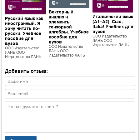
Векторный
Итальянский язык
У
анализ и
Русский язык как
(А1–А2). Ciao,
г
элементы
иностранный. Я
Italia! Учебник для
к
тензорной
хочу читать по-
вузов
с
алгебры. Учебное
русски. Учебное
ООО Издательство
В
пособие для
пособие для
ЛАНЬ ООО
С
вузов
вузов
Издательство ЛАНЬ
Ф
ООО Издательство
ООО Издательство
ЛАНЬ ООО
О
ЛАНЬ ООО
Издательство ЛАНЬ
Л
Издательство ЛАНЬ
И
Добавить отзыв: