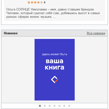
4
Ольга СОЛНЦЕ Николаева – имя, давно ставшее брендом.
Человек, который сделал себя сам, добившись высот в самых
разных сферах жизни: музыке, …
Новинки
Все новинки
Забытая земля
Новоросии: о
Руки моей не
судьбе
отпускай
Кировоградской
области
атьяна Александровна
Алюшина
Сергей Николаевич
Сидоренко