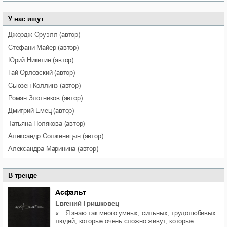
У нас ищут
Джордж
Оруэлл
(автор)
Стефани
Майер
(автор)
Юрий
Никитин
(автор)
Гай
Орловский
(автор)
Сьюзен
Коллинз
(автор)
Роман
Злотников
(автор)
Дмитрий
Емец
(автор)
Татьяна
Полякова
(автор)
Александр
Солженицын
(автор)
Александра
Маринина
(автор)
В тренде
Асфальт
Евгений Гришковец
«…Я знаю так много умных, сильных, трудолюбивых
людей, которые очень сложно живут, которые