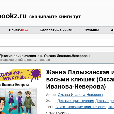
ookz.ru
скачивайте книги тут
Списки
Бесплатные книги
Отзывы
А
детские приключения
▶
Оксана Иванова-Неверова
жанская и тайна восьми клюшек
Жанна Ладыжанская и
восьми клюшек (Окса
Иванова-Неверова)
Автор:
Оксана Иванова-Неверова
Жанр:
детские приключения
детские д
Тэги:
захватывающие приключения
ш
Язык:
Русский