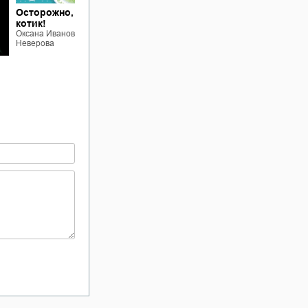
Осторожно,
Жанна
котик!
Ладыжанская и
Оксана Иванова-
тайна трёх пицц
Неверова
Оксана Иванова-
Осторожно,
Неверова
котик!
Оксана Иванова-
Неверова