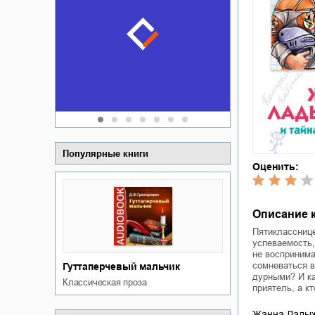
Забытая зем
пускай
о судьбе Ки
обл
а Алюшина
Сергей Никола
Популярные книги
Оценить:
Описание к
Пятикласснице
успеваемость,
не воспринима
сомневаться в
Гуттаперчевый мальчик
дурными? И ка
классическая проза
приятель, а к
Жанна Ладыж