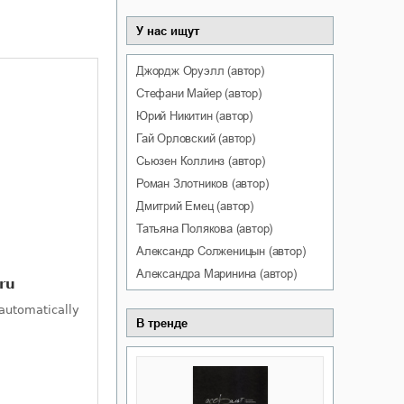
У нас ищут
Джордж
Оруэлл
(автор)
Стефани
Майер
(автор)
Юрий
Никитин
(автор)
Гай
Орловский
(автор)
Сьюзен
Коллинз
(автор)
Роман
Злотников
(автор)
Дмитрий
Емец
(автор)
Татьяна
Полякова
(автор)
Александр
Солженицын
(автор)
Александра
Маринина
(автор)
В тренде