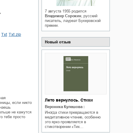
Белая ворона на факультете
ичный интерес
Теней
7 августа 1955
родился
»
Ольга Вечная
Владимир Сорокин
, русский
Оксана Гринберга
писатель, лауреат Букеровской
премии.
txt
txt.zip
Новый отзыв
ная
Лето вернулось. Стихи
рницы, если никто
Вероника Кулешова
:
инаешь
больше не кажутся
Иногда стихи превращаются в
то тебе просто
медитативное чтение, особенно
это ярко проявляется в
стихотворении «Тих…