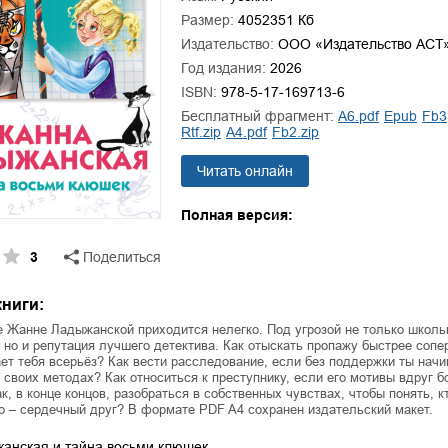
ля Новоросии:
Забытая земля Новоросии:
Размер:
4052351 Кб
ровоградской
о судьбе Кировоградской
Л
асти
области
Издательство:
ООО «Издательство АСТ
Год издания:
2026
евич Сидоренко
Сергей Николаевич Сидоренко
ISBN:
978-5-17-169713-6
Бесплатный фрагмент:
a6.pdf
epub
fb3
rtf.zip
a4.pdf
fb2.zip
Читать онлайн
Полная версия:
3
Поделиться
ниги:
 Жанне Ладыжанской приходится нелегко. Под угрозой не только школь
 но и репутация лучшего детектива. Как отыскать пропажу быстрее сопе
ет тебя всерьёз? Как вести расследование, если без поддержки ты нач
 своих методах? Как относиться к преступнику, если его мотивы вдруг 
к, в конце концов, разобраться в собственных чувствах, чтобы понять, к
то – сердечный друг? В формате PDF A4 сохранен издательский макет.
анская и тайна восьми клюшек