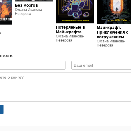
Без мозгов
Оксана Иванова-
Неверова
Потерянные в
Майнкрафт.
Майнкрафте
Приключения с
а-
Оксана Иванова-
погружением
Неверова
Оксана Иванова-
Неверова
отзыв: