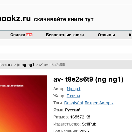
ookz.ru
скачивайте книги тут
Списки
Бесплатные книги
Отзывы
А
газеты
▶
ng ng1
✔️
av- t8e2s6t9
av- t8e2s6t9 (ng ng1)
Автор:
ng ng1
Жанр:
газеты
Тэги:
dospívání
Литрес Авторы
Язык:
Русский
Размер:
165572 Кб
Издательство:
SelfPub
Год издания:
2026