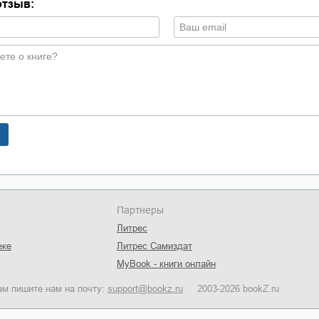
отзыв:
Партнеры
Литрес
еке
Литрес Самиздат
MyBook - книги онлайн
ам пишите нам на почту:
support@bookz.ru
2003-2026 bookZ.ru