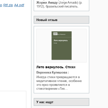
Жоржи Амаду
(Jorge Amado) (р.
Белая ворона на факультете
ip
rtf.zip
a4.pdf
ичный интерес
1912), бразильский писатель.
Теней
Ольга Вечная
Оксана Гринберга
Новый отзыв
Лето вернулось. Стихи
Вероника Кулешова
:
Иногда стихи превращаются в
медитативное чтение, особенно
это ярко проявляется в
стихотворении «Тих…
У нас ищут