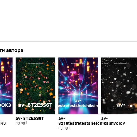
ги автора
av- 8T2E5S6T
av-
av-
OK3
ng ng1
8216testretestshetchiksimvolov
ng ng1
ng ng1