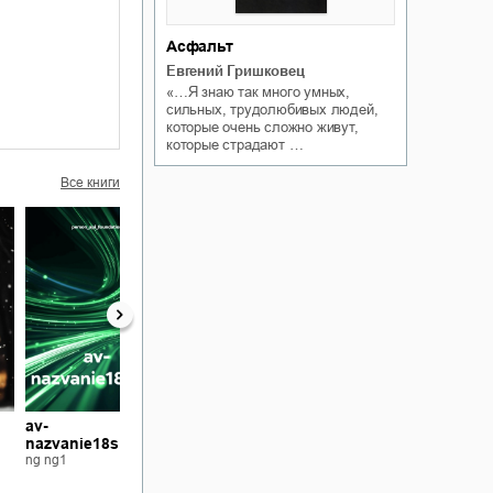
Асфальт
Евгений Гришковец
«…Я знаю так много умных,
сильных, трудолюбивых людей,
которые очень сложно живут,
которые страдают …
Все книги
av-
av-
av- testtesttesttest
nazvanie18simv
testtesttesttest1
ng ng1
ng ng1
ng ng1