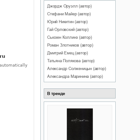
Джордж
Оруэлл
(автор)
Стефани
Майер
(автор)
Юрий
Никитин
(автор)
Гай
Орловский
(автор)
Сьюзен
Коллинз
(автор)
Роман
Злотников
(автор)
Дмитрий
Емец
(автор)
Татьяна
Полякова
(автор)
Александр
Солженицын
(автор)
Александра
Маринина
(автор)
В тренде