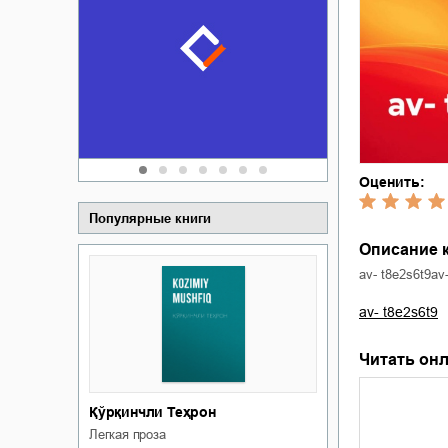
Забытая зем
пускай
о судьбе Ки
обл
а Алюшина
Сергей Никола
Оценить:
Популярные книги
Описание к
av- t8e2s6t9av
av- t8e2s6t9
Читать онл
Қўрқинчли Теҳрон
легкая проза