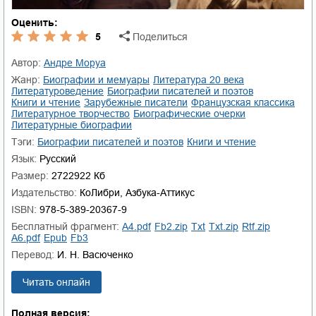
Оценить:
5
Поделиться
Автор:
Андре Моруа
Жанр:
биографии и мемуары
литература 20 века
литературоведение
биографии писателей и поэтов
книги и чтение
зарубежные писатели
французская классика
литературное творчество
биографические очерки
литературные биографии
Тэги:
биографии писателей и поэтов
книги и чтение
Язык:
Русский
Размер:
2722922 Кб
Издательство:
КоЛибри, Азбука-Аттикус
ISBN:
978-5-389-20367-9
Бесплатный фрагмент:
a4.pdf
fb2.zip
txt
txt.zip
rtf.zip
a6.pdf
epub
fb3
Перевод:
И. Н. Васюченко
Читать онлайн
Полная версия: