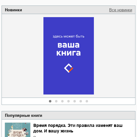
Новинки
Все новинки
Забытая земля
Новоросии: о
Руки моей не
судьбе
отпускай
Кировоградской
области
атьяна Александровна
Алюшина
Сергей Николаевич
Сидоренко
Популярные книги
Время порядка. Эти правила изменят ваш
дом. И вашу жизнь