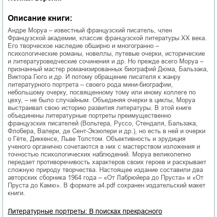
Описание книги:
Андре Моруа – известный французский писатель, член
Французской академии, классик французской литературы XX века.
Его творческое наследие обширно и многогранно –
психологические романы, новеллы, путевые очерки, исторические
и литературоведческие сочинения и др. Но прежде всего Моруа –
признанный мастер романизированных биографий Дюма, Бальзака,
Виктора Гюго и др. И потому обращение писателя к жанру
литературного портрета – своего рода мини-биографии,
небольшому очерку, посвященному тому или иному коллеге по
цеху, – не было случайным. Объединяя очерки в циклы, Моруа
выстраивал свою историю развития литературы. В этой книге
объединены литературные портреты преимущественно
французских писателей (Вольтера, Руссо, Стендаля, Бальзака,
Флобера, Валери, де Сент-Экзюпери и др.), но есть в ней и очерки
о Гёте, Диккенсе, Льве Толстом. Объективность и эрудиция
ученого органично сочетаются в них с мастерством изложения и
точностью психологических наблюдений. Моруа великолепно
передает противоречивость характеров своих героев и раскрывает
сложную природу творчества. Настоящее издание составили два
авторских сборника 1964 года – «От Лабрюйера до Пруста» и «От
Пруста до Камю». В формате a4.pdf сохранен издательский макет
книги.
Литературные портреты: В поисках прекрасного