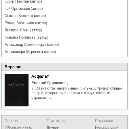
Юрий
Никитин
(автор)
Гай
Орловский
(автор)
Сьюзен
Коллинз
(автор)
Роман
Злотников
(автор)
Дмитрий
Емец
(автор)
Татьяна
Полякова
(автор)
Александр
Солженицын
(автор)
Александра
Маринина
(автор)
В тренде
Асфальт
Евгений Гришковец
«…Я знаю так много умных, сильных, трудолюбивых
людей, которые очень сложно живут, которые
страдают …
Разное
Партнеры
Рассылки
Обратная связь
Литрес
Новинки книг