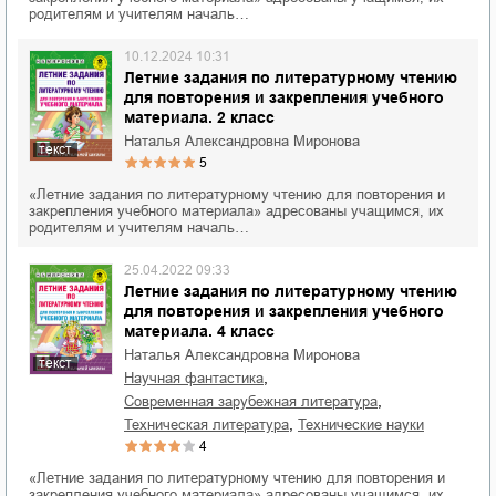
родителям и учителям началь…
10.12.2024 10:31
Летние задания по литературному чтению
для повторения и закрепления учебного
материала. 2 класс
Наталья Александровна Миронова
текст
5
«Летние задания по литературному чтению для повторения и
закрепления учебного материала» адресованы учащимся, их
родителям и учителям началь…
25.04.2022 09:33
Летние задания по литературному чтению
для повторения и закрепления учебного
материала. 4 класс
Наталья Александровна Миронова
текст
,
научная фантастика
,
современная зарубежная литература
,
техническая литература
технические науки
4
«Летние задания по литературному чтению для повторения и
закрепления учебного материала» адресованы учащимся, их