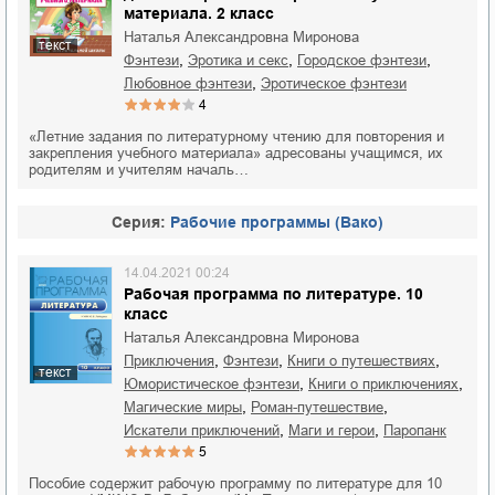
материала. 2 класс
Наталья Александровна Миронова
текст
,
,
,
фэнтези
эротика и секс
городское фэнтези
,
любовное фэнтези
эротическое фэнтези
4
«Летние задания по литературному чтению для повторения и
закрепления учебного материала» адресованы учащимся, их
родителям и учителям началь…
Cерия:
Рабочие программы (Вако)
14.04.2021 00:24
Рабочая программа по литературе. 10
класс
Наталья Александровна Миронова
,
,
,
приключения
фэнтези
книги о путешествиях
текст
,
,
юмористическое фэнтези
книги о приключениях
,
,
магические миры
роман-путешествие
,
,
искатели приключений
маги и герои
паропанк
5
Пособие содержит рабочую программу по литературе для 10