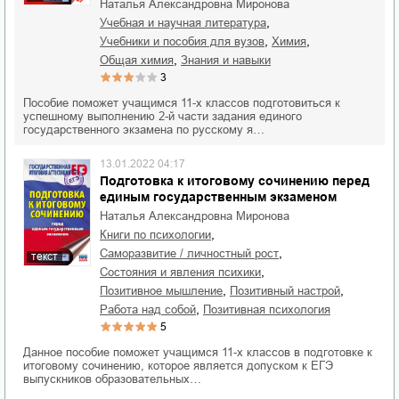
Наталья Александровна Миронова
,
учебная и научная литература
,
,
учебники и пособия для вузов
химия
,
общая химия
знания и навыки
3
Пособие поможет учащимся 11-х классов подготовиться к
успешному выполнению 2-й части задания единого
государственного экзамена по русскому я…
13.01.2022 04:17
Подготовка к итоговому сочинению перед
единым государственным экзаменом
Наталья Александровна Миронова
,
книги по психологии
,
саморазвитие / личностный рост
текст
,
состояния и явления психики
,
,
позитивное мышление
позитивный настрой
,
работа над собой
позитивная психология
5
Данное пособие поможет учащимся 11-х классов в подготовке к
итоговому сочинению, которое является допуском к ЕГЭ
выпускников образовательных…