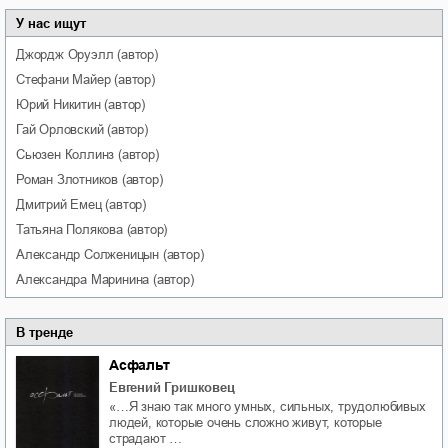
У нас ищут
Джордж
Оруэлл
(автор)
Стефани
Майер
(автор)
Юрий
Никитин
(автор)
Гай
Орловский
(автор)
Сьюзен
Коллинз
(автор)
Роман
Злотников
(автор)
Дмитрий
Емец
(автор)
Татьяна
Полякова
(автор)
Александр
Солженицын
(автор)
Александра
Маринина
(автор)
В тренде
Асфальт
Евгений Гришковец
«…Я знаю так много умных, сильных, трудолюбивых
людей, которые очень сложно живут, которые
страдают …