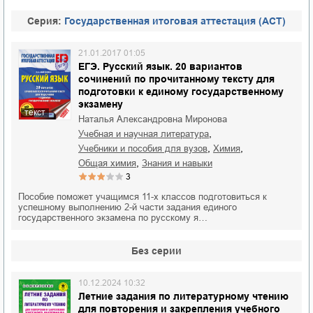
Cерия:
Государственная итоговая аттестация (АСТ)
21.01.2017 01:05
ЕГЭ. Русский язык. 20 вариантов
сочинений по прочитанному тексту для
подготовки к единому государственному
экзамену
текст
Наталья Александровна Миронова
,
учебная и научная литература
,
,
учебники и пособия для вузов
химия
,
общая химия
знания и навыки
3
Пособие поможет учащимся 11-х классов подготовиться к
успешному выполнению 2-й части задания единого
государственного экзамена по русскому я…
Без серии
10.12.2024 10:32
Летние задания по литературному чтению
для повторения и закрепления учебного