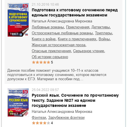
21.10.2016 10:46
Подготовка к итоговому сочинению перед
единым государственным экзаменом
Наталья Александровна Миронова
,
,
,
любовные романы
приключения
детективы
,
,
остросюжетные любовные романы
триллеры
текст
,
,
,
книги о войне
книги о приключениях
войны
,
женская остросюжетная проза
,
,
опасные приключения
серьезное чтение
об истории серьезно
5
Данное пособие поможет учащимся 10–11-х классов
подготовиться к итоговому сочинению, которое является
допуском к ЕГЭ. Материал в пособии под…
25.04.2022 09:57
Русский язык. Сочинение по прочитанному
тексту. Задание №27 на едином
государственном экзамене
Наталья Александровна Миронова
текст
,
фэнтези
зарубежное фэнтези
4