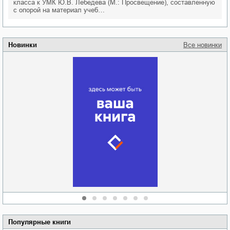
класса к УМК Ю.В. Лебедева (М.: Просвещение), составленную
с опорой на материал учеб…
Новинки
Все новинки
Забытая земля
Новоросии: о
Руки моей не
судьбе
отпускай
Кировоградской
области
атьяна Александровна
Алюшина
Сергей Николаевич
Сидоренко
Популярные книги