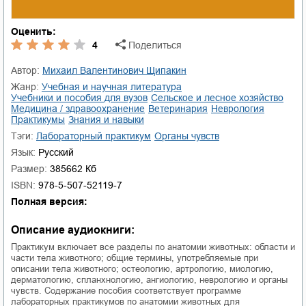
Оценить:
4
Поделиться
Автор:
Михаил Валентинович Щипакин
Жанр:
учебная и научная литература
учебники и пособия для вузов
сельское и лесное хозяйство
медицина / здравоохранение
ветеринария
неврология
практикумы
знания и навыки
Тэги:
лабораторный практикум
органы чувств
Язык:
Русский
Размер:
385662 Кб
ISBN:
978-5-507-52119-7
Полная версия:
Описание аудиокниги:
Практикум включает все разделы по анатомии животных: области и
части тела животного; общие термины, употребляемые при
описании тела животного; остеологию, артрологию, миологию,
дерматологию, спланхнологию, ангиологию, неврологию и органы
чувств. Содержание пособия соответствует программе
лабораторных практикумов по анатомии животных для