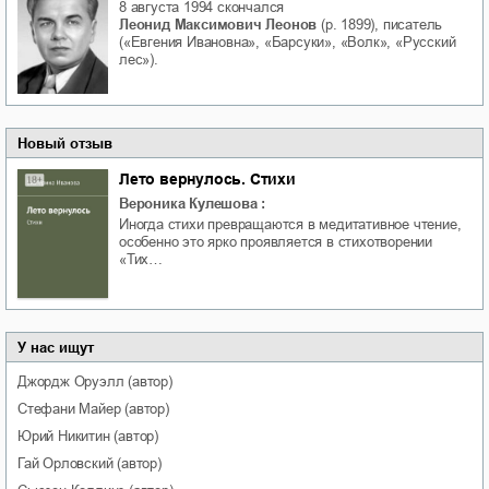
8 августа 1994
скончался
Леонид Максимович Леонов
(р. 1899), писатель
(«Евгения Ивановна», «Барсуки», «Волк», «Русский
лес»).
Новый отзыв
Лето вернулось. Стихи
Вероника Кулешова
:
Иногда стихи превращаются в медитативное чтение,
особенно это ярко проявляется в стихотворении
«Тих…
У нас ищут
Джордж
Оруэлл
(автор)
Стефани
Майер
(автор)
Юрий
Никитин
(автор)
Гай
Орловский
(автор)