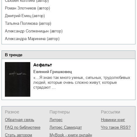
Сьюзен
Коллинз
(автор)
Роман
Злотников
(автор)
Дмитрий
Емец
(автор)
Татьяна
Полякова
(автор)
Александр
Солженицын
(автор)
Александра
Маринина
(автор)
В тренде
Асфальт
Евгений Гришковец
«…Я знаю так много умных, сильных, трудолюбивых
людей, которые очень сложно живут, которые
страдают …
Разное
Партнеры
Рассылки
Обратная связь
Литрес
Новинки книг
FAQ по библиотеке
Литрес Самиздат
Что такое RSS?
Стать автором
MyBook - книги онлайн