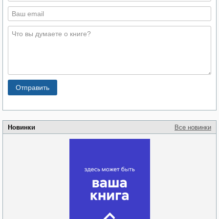
Новинки
Все новинки
Забытая земля
Новоросии: о
Руки моей не
судьбе
отпускай
Кировоградской