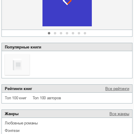
области
атьяна Александровна
Алюшина
Сергей Николаевич
Сидоренко
Популярные книги
Рейтинги книг
Все рейтинги
Топ 100 книг
Топ 100 авторов
Жанры
Все жанры
любовные романы
фэнтези