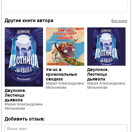
Другие книги автора
Все книги
Уж-ас в
Двуликие.
Д
а
криминальных
Лестница
п
сводках
дьявола
М
М
Мария Александровна
Мария Александровна
Мельникова
Мельникова
Двуликие.
Лестница
дьявола
Мария Александровна
Мельникова
Добавить отзыв: