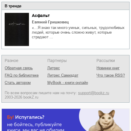
В тренде
Асфальт
Евгений Гришковец
«…Я знаю так много умных, сильных, трудолюбивых
людей, которые очень сложно живут, которые
страдают …
Разное
Партнеры
Рассылки
Обратная связь
Литрес
Новинки книг
FAQ по библиотеке
Литрес Самиздат
Что такое RSS?
Стать автором
MyBook - книги онлайн
По всем вопросам пишите нам на почту:
support@bookz.ru
2003-2026 bookZ.ru