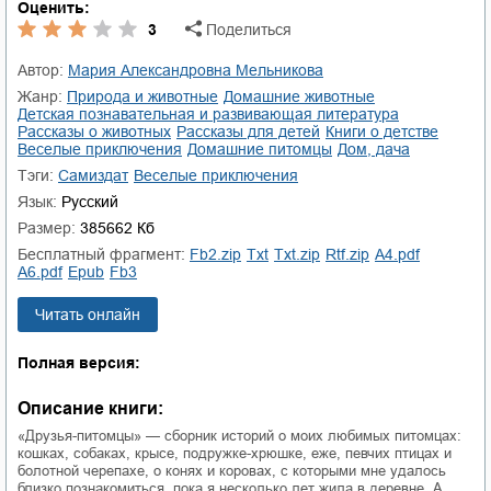
Оценить:
3
Поделиться
Автор:
Мария Александровна Мельникова
Жанр:
природа и животные
домашние животные
детская познавательная и развивающая литература
рассказы о животных
рассказы для детей
книги о детстве
веселые приключения
домашние питомцы
дом, дача
Тэги:
Самиздат
веселые приключения
Язык:
Русский
Размер:
385662 Кб
Бесплатный фрагмент:
fb2.zip
txt
txt.zip
rtf.zip
a4.pdf
a6.pdf
epub
fb3
Читать онлайн
Полная версия:
Описание книги:
«Друзья-питомцы» — сборник историй о моих любимых питомцах:
кошках, собаках, крысе, подружке-хрюшке, еже, певчих птицах и
болотной черепахе, о конях и коровах, с которыми мне удалось
близко познакомиться, пока я несколько лет жила в деревне. А