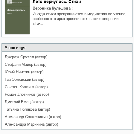
Лето вернулось. Стихи
Вероника Кулешова
:
Иногда стихи превращаются в медитативное чтение,
особенно это ярко проявляется в стихотворении
«Тих…
У нас ищут
Джордж
Оруэлл
(автор)
Стефани
Майер
(автор)
Юрий
Никитин
(автор)
Гай
Орловский
(автор)
Сьюзен
Коллинз
(автор)
Роман
Злотников
(автор)
Дмитрий
Емец
(автор)
Татьяна
Полякова
(автор)
Александр
Солженицын
(автор)
Александра
Маринина
(автор)