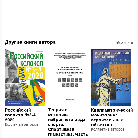
Другие книги автора
Все книги
Теория и
Российский
Квалиметрический
К
методика
колокол №3-4
мониторинг
м
избранного вида
2020
строительных
п
спорта.
Коллектив авторов
объектов
а
Спортивная
Коллектив авторов
К
гимнастика. Часть