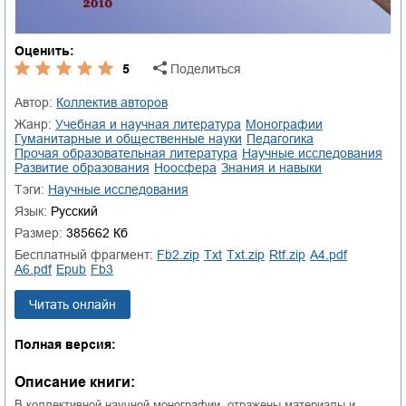
Оценить:
5
Поделиться
Автор:
Коллектив авторов
Жанр:
учебная и научная литература
монографии
гуманитарные и общественные науки
педагогика
прочая образовательная литература
научные исследования
развитие образования
ноосфера
знания и навыки
Тэги:
Научные исследования
Язык:
Русский
Размер:
385662 Кб
Бесплатный фрагмент:
fb2.zip
txt
txt.zip
rtf.zip
a4.pdf
a6.pdf
epub
fb3
Читать онлайн
Полная версия:
Описание книги:
В коллективной научной монографии, отражены материалы и