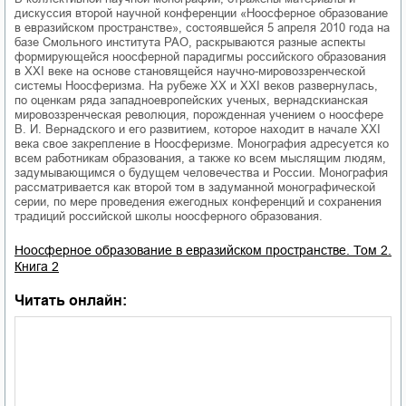
дискуссия второй научной конференции «Ноосферное образование
в евразийском пространстве», состоявшейся 5 апреля 2010 года на
базе Смольного института РАО, раскрываются разные аспекты
формирующейся ноосферной парадигмы российского образования
в XXI веке на основе становящейся научно-мировоззренческой
системы Ноосферизма. На рубеже ХХ и XXI веков развернулась,
по оценкам ряда западноевропейских ученых, вернадскианская
мировоззренческая революция, порожденная учением о ноосфере
В. И. Вернадского и его развитием, которое находит в начале XXI
века свое закрепление в Ноосферизме. Монография адресуется ко
всем работникам образования, а также ко всем мыслящим людям,
задумывающимся о будущем человечества и России. Монография
рассматривается как второй том в задуманной монографической
серии, по мере проведения ежегодных конференций и сохранения
традиций российской школы ноосферного образования.
Ноосферное образование в евразийском пространстве. Том 2.
Книга 2
Читать онлайн: