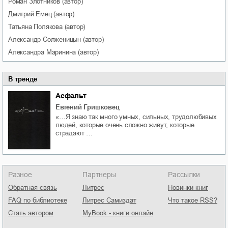
Роман
Злотников
(автор)
Дмитрий
Емец
(автор)
Татьяна
Полякова
(автор)
Александр
Солженицын
(автор)
Александра
Маринина
(автор)
В тренде
Асфальт
Евгений Гришковец
«…Я знаю так много умных, сильных, трудолюбивых
людей, которые очень сложно живут, которые
страдают …
Разное
Партнеры
Рассылки
Обратная связь
Литрес
Новинки книг
FAQ по библиотеке
Литрес Самиздат
Что такое RSS?
Стать автором
MyBook - книги онлайн