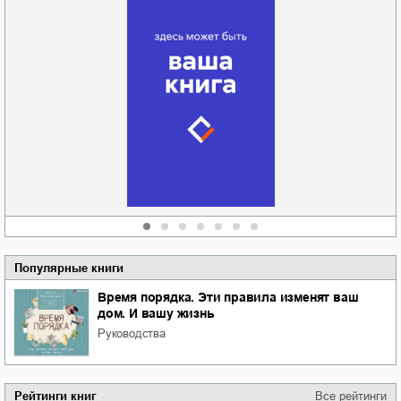
Забытая земля
Новоросии: о
Руки моей не
судьбе
отпускай
Кировоградской
области
атьяна Александровна
Алюшина
Сергей Николаевич
Сидоренко
Популярные книги
Время порядка. Эти правила изменят ваш
дом. И вашу жизнь
руководства
Рейтинги книг
Все рейтинги