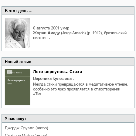
В этот день ...
6 августа 2001
умер
Жоржи Амаду
(Jorge Amado) (р. 1912), бразильский
писатель.
Новый отзыв
Лето вернулось. Стихи
Вероника Кулешова
:
Иногда стихи превращаются в медитативное чтение,
особенно это ярко проявляется в стихотворении
«Тих…
У нас ищут
Джордж
Оруэлл
(автор)
Стефани
Майер
(автор)