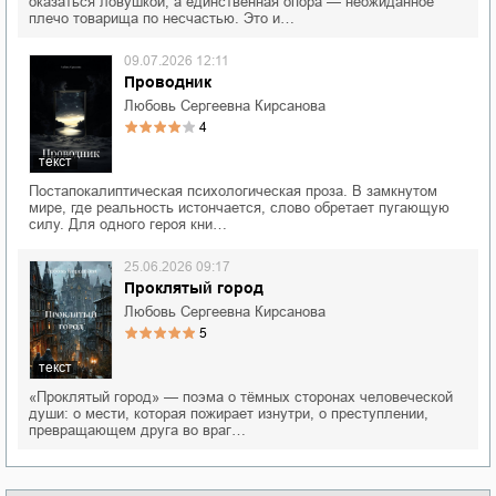
оказаться ловушкой, а единственная опора — неожиданное
плечо товарища по несчастью. Это и…
09.07.2026 12:11
Проводник
Любовь Сергеевна Кирсанова
4
текст
Постапокалиптическая психологическая проза. В замкнутом
мире, где реальность истончается, слово обретает пугающую
силу. Для одного героя кни…
25.06.2026 09:17
Проклятый город
Любовь Сергеевна Кирсанова
5
текст
«Проклятый город» — поэма о тёмных сторонах человеческой
души: о мести, которая пожирает изнутри, о преступлении,
превращающем друга во враг…