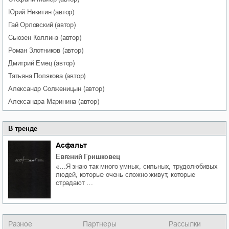
Юрий
Никитин
(автор)
Гай
Орловский
(автор)
Сьюзен
Коллинз
(автор)
Роман
Злотников
(автор)
Дмитрий
Емец
(автор)
Татьяна
Полякова
(автор)
Александр
Солженицын
(автор)
Александра
Маринина
(автор)
В тренде
Асфальт
Евгений Гришковец
«…Я знаю так много умных, сильных, трудолюбивых
людей, которые очень сложно живут, которые
страдают …
Разное
Партнеры
Рассылки