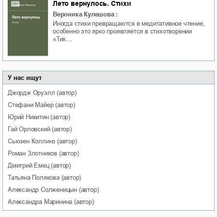
Лето вернулось. Стихи
Вероника Кулешова
:
Иногда стихи превращаются в медитативное чтение,
особенно это ярко проявляется в стихотворении
«Тих…
У нас ищут
Джордж
Оруэлл
(автор)
Стефани
Майер
(автор)
Юрий
Никитин
(автор)
Гай
Орловский
(автор)
Сьюзен
Коллинз
(автор)
Роман
Злотников
(автор)
Дмитрий
Емец
(автор)
Татьяна
Полякова
(автор)
Александр
Солженицын
(автор)
Александра
Маринина
(автор)