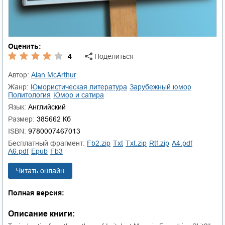
Оценить:
4
Поделиться
Автор:
Alan McArthur
Жанр:
юмористическая литература
зарубежный юмор
политология
юмор и сатира
Язык:
Английский
Размер:
385662 Кб
ISBN:
9780007467013
Бесплатный фрагмент:
fb2.zip
txt
txt.zip
rtf.zip
a4.pdf
a6.pdf
epub
fb3
Читать онлайн
Полная версия:
Описание книги: