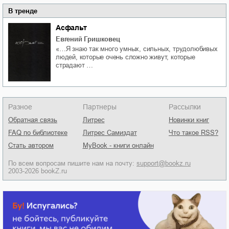
В тренде
Асфальт
Евгений Гришковец
«…Я знаю так много умных, сильных, трудолюбивых
людей, которые очень сложно живут, которые
страдают …
Разное
Партнеры
Рассылки
Обратная связь
Литрес
Новинки книг
FAQ по библиотеке
Литрес Самиздат
Что такое RSS?
Стать автором
MyBook - книги онлайн
По всем вопросам пишите нам на почту:
support@bookz.ru
2003-2026 bookZ.ru