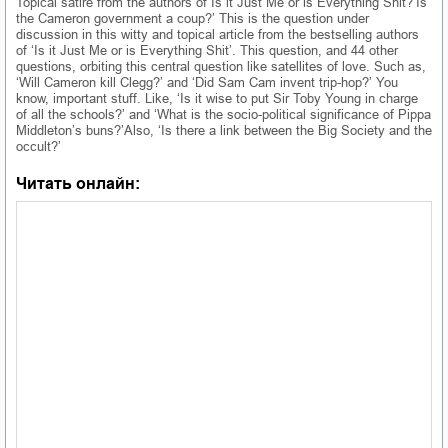
Topical satire from the authors of Is it Just Me or is Everything Shit?‘Is
the Cameron government a coup?’ This is the question under
discussion in this witty and topical article from the bestselling authors
of ‘Is it Just Me or is Everything Shit’. This question, and 44 other
questions, orbiting this central question like satellites of love. Such as,
‘Will Cameron kill Clegg?’ and ‘Did Sam Cam invent trip-hop?’ You
know, important stuff. Like, ‘Is it wise to put Sir Toby Young in charge
of all the schools?’ and ‘What is the socio-political significance of Pippa
Middleton’s buns?’Also, ‘Is there a link between the Big Society and the
occult?’
Читать онлайн: