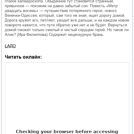
глазок калейдоскопа. Обыденное тут становится странным,
привычное — похожим на давно забытый сон. Повесть «Метр
двадцать восемь» — путешествие потерянного героя, нового
Венечки-Одиссея, который, сам того не зная, ищет дорогу домой.
Дорога кружит его, петляет, уводит всё дальше, и на каждом новом
повороте кажется, что пути обратно уже нет и не будет. Вернуться
домой сможет только смелый и чистый сердцем герой. Но таков ли
Алик? (Ира Филиппова) Содержит нецензурную брань.
LAДО
Читать онлайн: