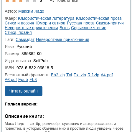
3
Поделиться
Автор:
Максим Ладо
Жанр:
юмористическая литература
юмористическая проза
стихи и поэзия
юмор и сатира
русская проза
сказки-притчи
невероятные приключения
быль
серьезное чтение
cтихи, поэзия
Тэги:
Самиздат
невероятные приключения
Язык:
Русский
Размер:
385662 Кб
Издательство:
SelfPub
ISBN:
978-5-532-06518-5
Бесплатный фрагмент:
fb2.zip
txt
txt.zip
rtf.zip
a4.pdf
a6.pdf
epub
fb3
Читать онлайн
Полная версия:
Описание книги:
Макс Ладо — актёр, режиссёр, художник и автор рассказов и
повестей, в которых обычный мир и простые люди увидены через