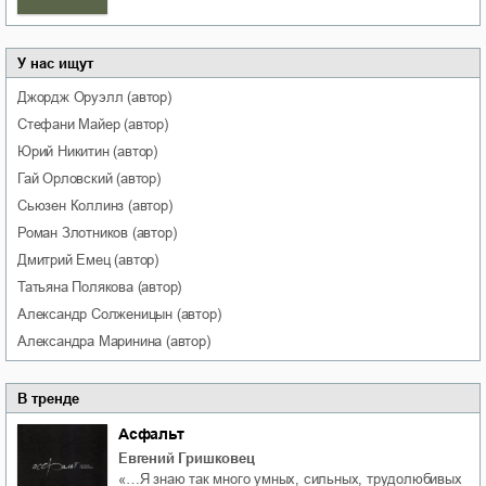
У нас ищут
Джордж
Оруэлл
(автор)
Стефани
Майер
(автор)
Юрий
Никитин
(автор)
Гай
Орловский
(автор)
Сьюзен
Коллинз
(автор)
Роман
Злотников
(автор)
Дмитрий
Емец
(автор)
Татьяна
Полякова
(автор)
Александр
Солженицын
(автор)
Александра
Маринина
(автор)
В тренде
Асфальт
Евгений Гришковец
«…Я знаю так много умных, сильных, трудолюбивых