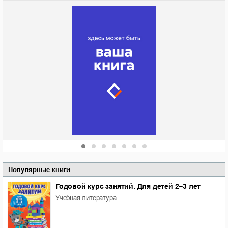
Забытая земля
Новоросии: о
Руки моей не
судьбе
отпускай
Кировоградской
области
атьяна Александровна
Алюшина
Сергей Николаевич
Сидоренко
Популярные книги
Годовой курс занятий. Для детей 2–3 лет
учебная литература