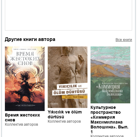
Другие книги автора
Все книги
Культурное
М
Yıkıcılık ve ölüm
пространство
э
Время жестоких
dürtüsü
«Киммерия
с
снов
Коллектив авторов
Максимилиана
Ц
Коллектив авторов
Волошина». Вып.
Ю
1
Е
Коллектив авторов