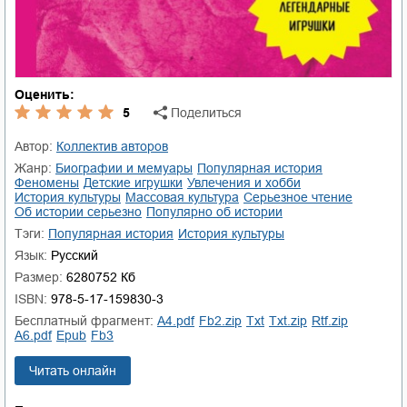
Оценить:
5
Поделиться
Автор:
Коллектив авторов
Жанр:
биографии и мемуары
популярная история
феномены
детские игрушки
увлечения и хобби
история культуры
массовая культура
серьезное чтение
об истории серьезно
популярно об истории
Тэги:
популярная история
история культуры
Язык:
Русский
Размер:
6280752 Кб
ISBN:
978-5-17-159830-3
Бесплатный фрагмент:
a4.pdf
fb2.zip
txt
txt.zip
rtf.zip
a6.pdf
epub
fb3
Читать онлайн