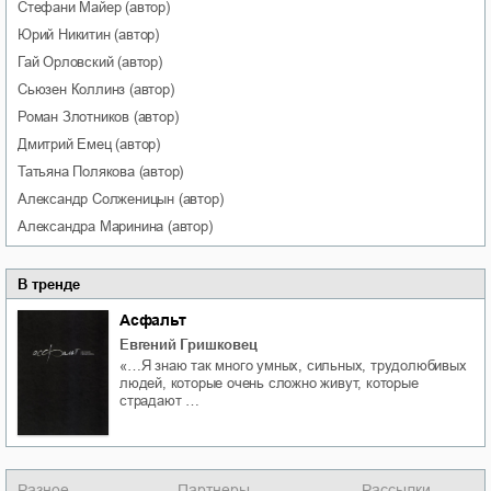
Стефани
Майер
(автор)
Юрий
Никитин
(автор)
Гай
Орловский
(автор)
Сьюзен
Коллинз
(автор)
Роман
Злотников
(автор)
Дмитрий
Емец
(автор)
Татьяна
Полякова
(автор)
Александр
Солженицын
(автор)
Александра
Маринина
(автор)
В тренде
Асфальт
Евгений Гришковец
«…Я знаю так много умных, сильных, трудолюбивых
людей, которые очень сложно живут, которые
страдают …
Разное
Партнеры
Рассылки