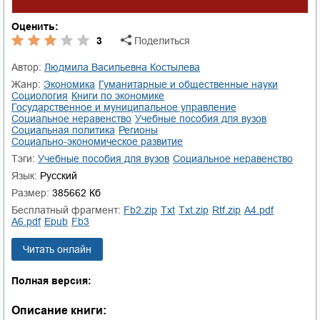
Оценить:
3
Поделиться
Автор:
Людмила Васильевна Костылева
Жанр:
экономика
гуманитарные и общественные науки
социология
книги по экономике
государственное и муниципальное управление
социальное неравенство
учебные пособия для вузов
социальная политика
регионы
социально-экономическое развитие
Тэги:
учебные пособия для вузов
социальное неравенство
Язык:
Русский
Размер:
385662 Кб
Бесплатный фрагмент:
fb2.zip
txt
txt.zip
rtf.zip
a4.pdf
a6.pdf
epub
fb3
Читать онлайн
Полная версия:
Описание книги: