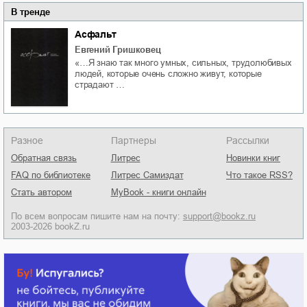
В тренде
Асфальт
Евгений Гришковец
«…Я знаю так много умных, сильных, трудолюбивых
людей, которые очень сложно живут, которые
страдают …
Разное
Партнеры
Рассылки
Обратная связь
Литрес
Новинки книг
FAQ по библиотеке
Литрес Самиздат
Что такое RSS?
Стать автором
MyBook - книги онлайн
По всем вопросам пишите нам на почту:
support@bookz.ru
2003-2026 bookZ.ru