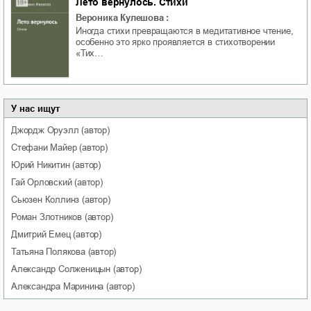
Лето вернулось. Стихи
Вероника Кулешова
:
Иногда стихи превращаются в медитативное чтение,
особенно это ярко проявляется в стихотворении
«Тих…
У нас ищут
Джордж
Оруэлл
(автор)
Стефани
Майер
(автор)
Юрий
Никитин
(автор)
Гай
Орловский
(автор)
Сьюзен
Коллинз
(автор)
Роман
Злотников
(автор)
Дмитрий
Емец
(автор)
Татьяна
Полякова
(автор)
Александр
Солженицын
(автор)
Александра
Маринина
(автор)