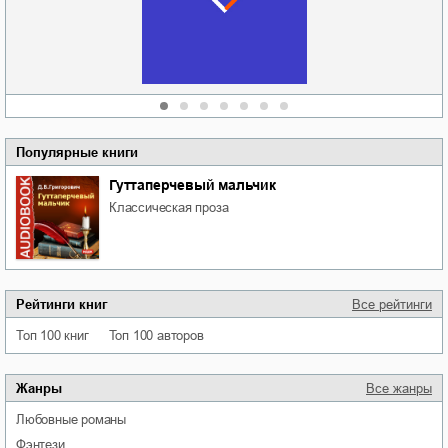
области
атьяна Александровна
Алюшина
Сергей Николаевич
Сидоренко
Популярные книги
Гуттаперчевый мальчик
классическая проза
Рейтинги книг
Все рейтинги
Топ 100 книг
Топ 100 авторов
Жанры
Все жанры
любовные романы
фэнтези