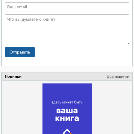
Новинки
Все новинки
Забытая земля
Новоросии: о
Руки моей не
судьбе
отпускай
Кировоградской