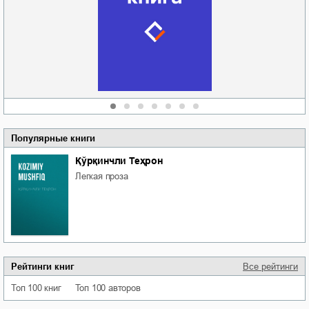
Новоросии: о
Руки моей не
судьбе
отпускай
Кировоградской
области
атьяна Александровна
Алюшина
Сергей Николаевич
Сидоренко
Популярные книги
Қўрқинчли Теҳрон
легкая проза
Рейтинги книг
Все рейтинги
Топ 100 книг
Топ 100 авторов