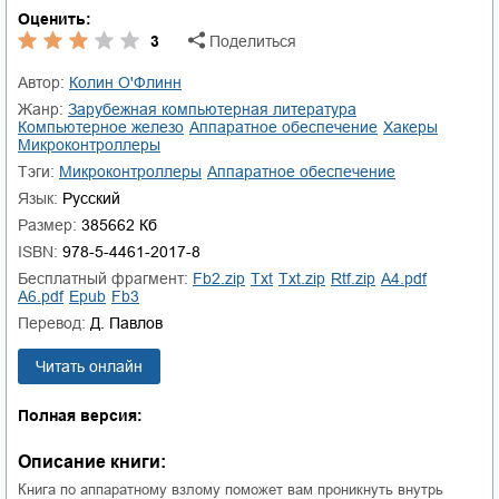
Оценить:
3
Поделиться
Автор:
Колин О'Флинн
Жанр:
зарубежная компьютерная литература
компьютерное железо
аппаратное обеспечение
хакеры
микроконтроллеры
Тэги:
микроконтроллеры
аппаратное обеспечение
Язык:
Русский
Размер:
385662 Кб
ISBN:
978-5-4461-2017-8
Бесплатный фрагмент:
fb2.zip
txt
txt.zip
rtf.zip
a4.pdf
a6.pdf
epub
fb3
Перевод:
Д. Павлов
Читать онлайн
Полная версия:
Описание книги:
Книга по аппаратному взлому поможет вам проникнуть внутрь