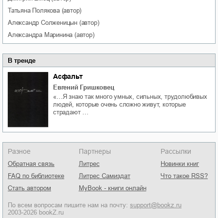
Татьяна
Полякова
(автор)
Александр
Солженицын
(автор)
Александра
Маринина
(автор)
В тренде
Асфальт
Евгений Гришковец
«…Я знаю так много умных, сильных, трудолюбивых
людей, которые очень сложно живут, которые
страдают …
Разное
Партнеры
Рассылки
Обратная связь
Литрес
Новинки книг
FAQ по библиотеке
Литрес Самиздат
Что такое RSS?
Стать автором
MyBook - книги онлайн
По всем вопросам пишите нам на почту:
support@bookz.ru
2003-2026 bookZ.ru