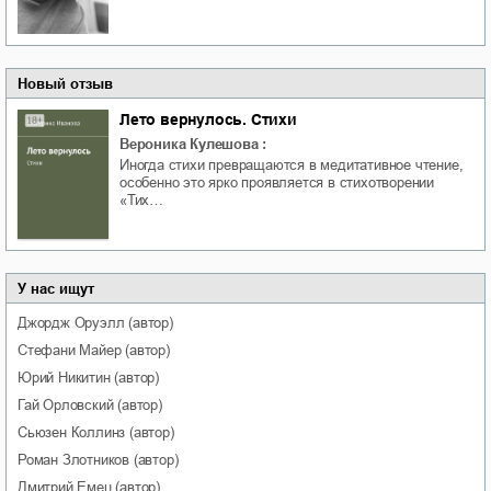
Новый отзыв
Лето вернулось. Стихи
Вероника Кулешова
:
Иногда стихи превращаются в медитативное чтение,
особенно это ярко проявляется в стихотворении
«Тих…
У нас ищут
Джордж
Оруэлл
(автор)
Стефани
Майер
(автор)
Юрий
Никитин
(автор)
Гай
Орловский
(автор)
Сьюзен
Коллинз
(автор)
Роман
Злотников
(автор)
Дмитрий
Емец
(автор)